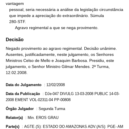
vantagem

   pessoal, seria necessária a análise da legislação circunstância

   que impede a apreciação do extraordinário. Súmula

   280-STF.

        Agravo regimental a que se nega provimento.
Decisão
Negado provimento ao agravo regimental. Decisão unânime.
Ausentes, justificadamente, neste julgamento, os Senhores
Ministros Celso de Mello e Joaquim Barbosa. Presidiu, este
julgamento, o Senhor Ministro Gilmar Mendes. 2ª Turma,
12.02.2008.
Data do Julgamento
:
12/02/2008
Data da Publicação
:
DJe-047 DIVULG 13-03-2008 PUBLIC 14-03-
2008 EMENT VOL-02311-04 PP-00808
Órgão Julgador
:
Segunda Turma
Relator(a)
:
Min. EROS GRAU
Parte(s)
:
AGTE.(S): ESTADO DO AMAZONAS ADV.(A/S): PGE- AM