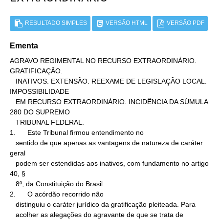
RESULTADO SIMPLES
VERSÃO HTML
VERSÃO PDF
Ementa
AGRAVO REGIMENTAL NO RECURSO EXTRAORDINÁRIO. 
GRATIFICAÇÃO.

   INATIVOS. EXTENSÃO. REEXAME DE LEGISLAÇÃO LOCAL. 
IMPOSSIBILIDADE

   EM RECURSO EXTRAORDINÁRIO. INCIDÊNCIA DA SÚMULA 
280 DO SUPREMO

   TRIBUNAL FEDERAL.

1.      Este Tribunal firmou entendimento no

   sentido de que apenas as vantagens de natureza de caráter 
geral

   podem ser estendidas aos inativos, com fundamento no artigo 
40, §

   8º, da Constituição do Brasil.

2.      O acórdão recorrido não

   distinguiu o caráter jurídico da gratificação pleiteada. Para

   acolher as alegações do agravante de que se trata de 