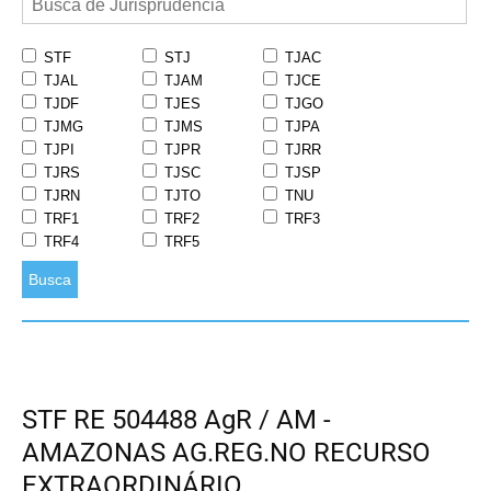
STF
STJ
TJAC
TJAL
TJAM
TJCE
TJDF
TJES
TJGO
TJMG
TJMS
TJPA
TJPI
TJPR
TJRR
TJRS
TJSC
TJSP
TJRN
TJTO
TNU
TRF1
TRF2
TRF3
TRF4
TRF5
Busca
STF RE 504488 AgR / AM -
AMAZONAS AG.REG.NO RECURSO
EXTRAORDINÁRIO