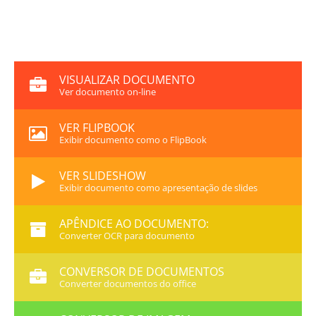
VISUALIZAR DOCUMENTO
Ver documento on-line
VER FLIPBOOK
Exibir documento como o FlipBook
VER SLIDESHOW
Exibir documento como apresentação de slides
APÊNDICE AO DOCUMENTO:
Converter OCR para documento
CONVERSOR DE DOCUMENTOS
Converter documentos do office