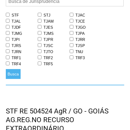
STF
STJ
TJAC
TJAL
TJAM
TJCE
TJDF
TJES
TJGO
TJMG
TJMS
TJPA
TJPI
TJPR
TJRR
TJRS
TJSC
TJSP
TJRN
TJTO
TNU
TRF1
TRF2
TRF3
TRF4
TRF5
Busca
STF RE 504524 AgR / GO - GOIÁS
AG.REG.NO RECURSO
EXTRAORDINÁRIO