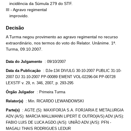
   incidência da Súmula 279 do STF.

III - Agravo regimental

   improvido.
Decisão
A Turma negou provimento ao agravo regimental no recurso
extraordinário, nos termos do voto do Relator. Unânime. 1ª.
Turma, 09.10.2007.
Data do Julgamento
:
09/10/2007
Data da Publicação
:
DJe-134 DIVULG 30-10-2007 PUBLIC 31-10-
2007 DJ 31-10-2007 PP-00089 EMENT VOL-02296-04 PP-00728
LEXSTF v. 29, n. 346, 2007, p. 293-295
Órgão Julgador
:
Primeira Turma
Relator(a)
:
Min. RICARDO LEWANDOWSKI
Parte(s)
:
AGTE.(S): MAXIFORJA S.A. FORJARIA E METALURGIA
ADV.(A/S): MARCIA MALLMANN LIPERT E OUTRO(A/S) ADV.(A/S):
FABIO LUIS DE LUCA AGDO.(A/S): UNIÃO ADV.(A/S): PFN -
MAGALI THAIS RODRIGUES LEDUR