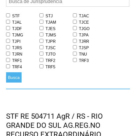
STF
STJ
TJAC
TJAL
TJAM
TJCE
TJDF
TJES
TJGO
TJMG
TJMS
TJPA
TJPI
TJPR
TJRR
TJRS
TJSC
TJSP
TJRN
TJTO
TNU
TRF1
TRF2
TRF3
TRF4
TRF5
Busca
STF RE 504711 AgR / RS - RIO
GRANDE DO SUL AG.REG.NO
RECURSO EXTRAORDINÁRIO