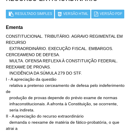
RESULTADO SIMPLES
VERSÃO HTML
VERSÃO PDF
Ementa
CONSTITUCIONAL. TRIBUTÁRIO. AGRAVO REGIMENTAL EM 
RECURSO

   EXTRAORDINÁRIO. EXECUÇÃO FISCAL. EMBARGOS. 
CERCEAMENO DE DEFESA.

   MULTA. OFENSA REFLEXA À CONSTITUIÇÃO FEDERAL. 
REEXAME DE PROVAS.

   INCIDÊNCIA DA SÚMULA 279 DO STF.

I - A apreciação da questão

   relativa a pretenso cerceamento de defesa pelo indeferimento 
de

   produção de provas depende do prévio exame de normas

   infraconstitucionais. A afronta à Constituição, se ocorrente,

   seria indireta.

II - A apreciação do recurso extraordinário

   demanda o reexame de matéria de fático-probatória, o que 
atrai a
