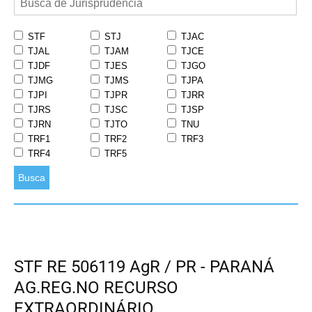
STF
STJ
TJAC
TJAL
TJAM
TJCE
TJDF
TJES
TJGO
TJMG
TJMS
TJPA
TJPI
TJPR
TJRR
TJRS
TJSC
TJSP
TJRN
TJTO
TNU
TRF1
TRF2
TRF3
TRF4
TRF5
Busca
STF RE 506119 AgR / PR - PARANÁ
AG.REG.NO RECURSO
EXTRAORDINÁRIO