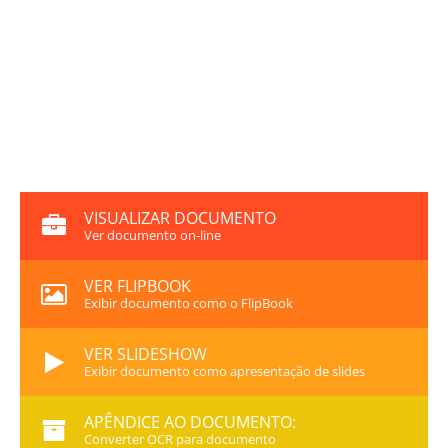
VISUALIZAR DOCUMENTO
Ver documento on-line
VER FLIPBOOK
Exibir documento como o FlipBook
VER SLIDESHOW
Exibir documento como apresentação de slides
APÊNDICE AO DOCUMENTO:
Converter OCR para documento