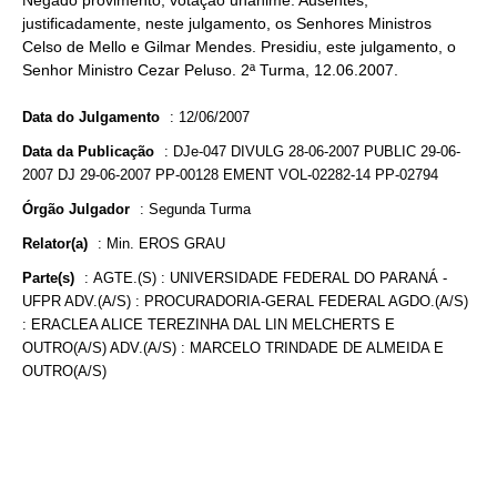
Negado provimento, votação unânime. Ausentes,
justificadamente, neste julgamento, os Senhores Ministros
Celso de Mello e Gilmar Mendes. Presidiu, este julgamento, o
Senhor Ministro Cezar Peluso. 2ª Turma, 12.06.2007.
Data do Julgamento
:
12/06/2007
Data da Publicação
:
DJe-047 DIVULG 28-06-2007 PUBLIC 29-06-
2007 DJ 29-06-2007 PP-00128 EMENT VOL-02282-14 PP-02794
Órgão Julgador
:
Segunda Turma
Relator(a)
:
Min. EROS GRAU
Parte(s)
:
AGTE.(S) : UNIVERSIDADE FEDERAL DO PARANÁ -
UFPR ADV.(A/S) : PROCURADORIA-GERAL FEDERAL AGDO.(A/S)
: ERACLEA ALICE TEREZINHA DAL LIN MELCHERTS E
OUTRO(A/S) ADV.(A/S) : MARCELO TRINDADE DE ALMEIDA E
OUTRO(A/S)