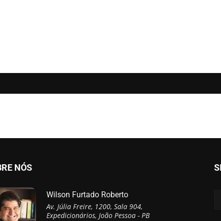
BRE NÓS
S
Wilson Furtado Roberto
Av. Júlia Freire, 1200, Sala 904,
Expedicionários, João Pessoa - PB