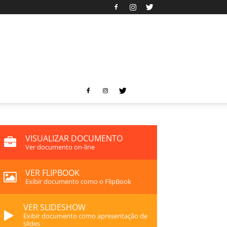
VISUALIZAR DOCUMENTO
Ver documento on-line
VER FLIPBOOK
Exibir documento como o FlipBook
VER SLIDESHOW
Exibir documento como apresentação de
slides