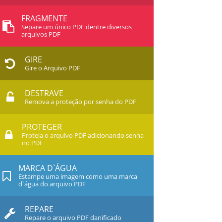
FRAGMENTE
Separe um único PDF dentre diversos
arquivos PDF
GIRE
Gire o Arquivo PDF
DESTRAVE
Remova a proteção por senha do PDF
PROTEGER
Proteja o arquivo PDF adicionando senha
no PDF
MARCA D`ÁGUA
Estampe uma imagem como uma marca
d`água do arquivo PDF
REPARE
Repare o arquivo PDF danificado