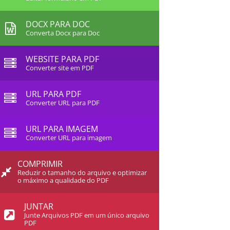
DOCX PARA DOC
Converta Docx para Doc
WEBSITE PARA PDF
Converter site em PDF
URL PARA PDF
Converter URL para PDF
URL PARA IMAGEM
Converter URL para imagem
COMPRIMIR
Reduzir o tamanho do arquivo e optimizar
o máximo a qualidade do PDF
JUNTAR
Junte Arquivos PDF em um único arquivo
PDF