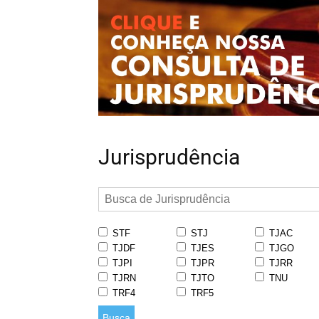
Jurisprudência
STF
STJ
TJAC
TJDF
TJES
TJGO
TJPI
TJPR
TJRR
TJRN
TJTO
TNU
TRF4
TRF5
Busca