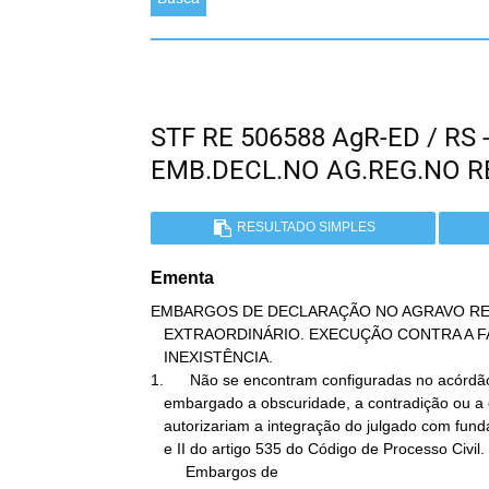
STF RE 506588 AgR-ED / RS
EMB.DECL.NO AG.REG.NO 
RESULTADO SIMPLES
Ementa
EMBARGOS DE DECLARAÇÃO NO AGRAVO RE
   EXTRAORDINÁRIO. EXECUÇÃO CONTRA A FAZENDA PÚBLICA. OMISSÃO.

   INEXISTÊNCIA.

1.      Não se encontram configuradas no acórdão
   embargado a obscuridade, a contradição ou a omissão que

   autorizariam a integração do julgado com fundamento nos incisos I

   e II do artigo 535 do Código de Processo Civil.

        Embargos de
