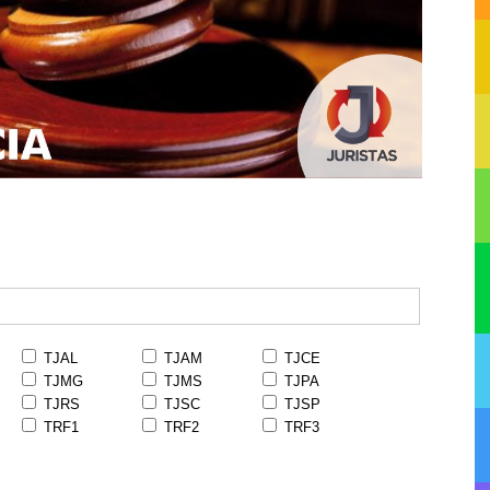
TJAL
TJAM
TJCE
TJMG
TJMS
TJPA
TJRS
TJSC
TJSP
TRF1
TRF2
TRF3