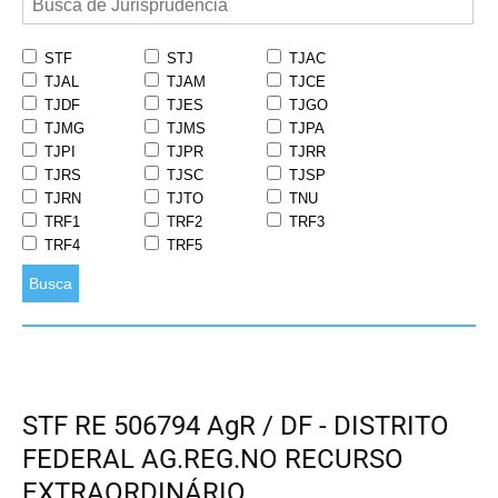
STF
STJ
TJAC
TJAL
TJAM
TJCE
TJDF
TJES
TJGO
TJMG
TJMS
TJPA
TJPI
TJPR
TJRR
TJRS
TJSC
TJSP
TJRN
TJTO
TNU
TRF1
TRF2
TRF3
TRF4
TRF5
Busca
STF RE 506794 AgR / DF - DISTRITO
FEDERAL AG.REG.NO RECURSO
EXTRAORDINÁRIO