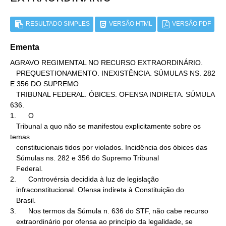
RESULTADO SIMPLES
VERSÃO HTML
VERSÃO PDF
Ementa
AGRAVO REGIMENTAL NO RECURSO EXTRAORDINÁRIO.

   PREQUESTIONAMENTO. INEXISTÊNCIA. SÚMULAS NS. 282 
E 356 DO SUPREMO

   TRIBUNAL FEDERAL. ÓBICES. OFENSA INDIRETA. SÚMULA 
636.

1.      O

   Tribunal a quo não se manifestou explicitamente sobre os 
temas

   constitucionais tidos por violados. Incidência dos óbices das

   Súmulas ns. 282 e 356 do Supremo Tribunal

   Federal.

2.      Controvérsia decidida à luz de legislação

   infraconstitucional. Ofensa indireta à Constituição do

   Brasil.

3.      Nos termos da Súmula n. 636 do STF, não cabe recurso

   extraordinário por ofensa ao princípio da legalidade, se 