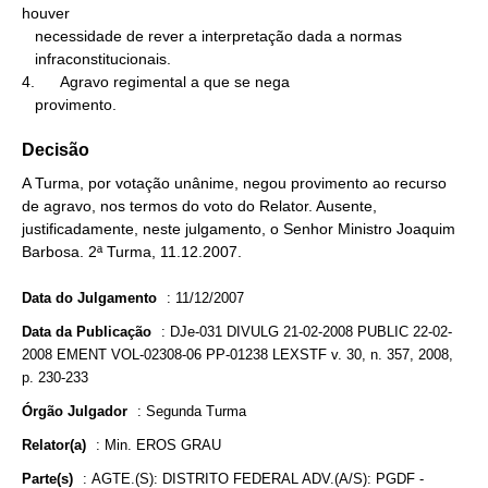
houver

   necessidade de rever a interpretação dada a normas

   infraconstitucionais.

4.      Agravo regimental a que se nega

   provimento.
Decisão
A Turma, por votação unânime, negou provimento ao recurso
de agravo, nos termos do voto do Relator. Ausente,
justificadamente, neste julgamento, o Senhor Ministro Joaquim
Barbosa. 2ª Turma, 11.12.2007.
Data do Julgamento
:
11/12/2007
Data da Publicação
:
DJe-031 DIVULG 21-02-2008 PUBLIC 22-02-
2008 EMENT VOL-02308-06 PP-01238 LEXSTF v. 30, n. 357, 2008,
p. 230-233
Órgão Julgador
:
Segunda Turma
Relator(a)
:
Min. EROS GRAU
Parte(s)
:
AGTE.(S): DISTRITO FEDERAL ADV.(A/S): PGDF -