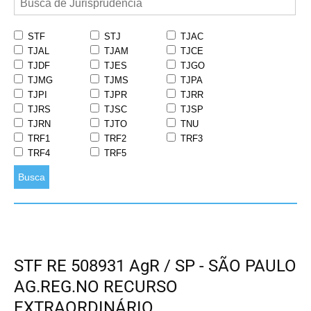
STF
STJ
TJAC
TJAL
TJAM
TJCE
TJDF
TJES
TJGO
TJMG
TJMS
TJPA
TJPI
TJPR
TJRR
TJRS
TJSC
TJSP
TJRN
TJTO
TNU
TRF1
TRF2
TRF3
TRF4
TRF5
Busca
STF RE 508931 AgR / SP - SÃO PAULO
AG.REG.NO RECURSO
EXTRAORDINÁRIO