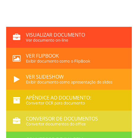
VISUALIZAR DOCUMENTO
Ver documento on-line
VER FLIPBOOK
Exibir documento como o FlipBook
VER SLIDESHOW
Exibir documento como apresentação de slides
APÊNDICE AO DOCUMENTO:
Converter OCR para documento
CONVERSOR DE DOCUMENTOS
Converter documentos do office