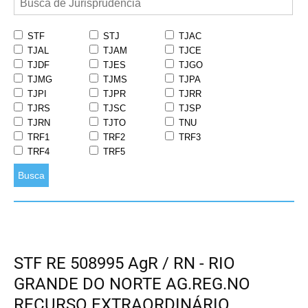
STF
STJ
TJAC
TJAL
TJAM
TJCE
TJDF
TJES
TJGO
TJMG
TJMS
TJPA
TJPI
TJPR
TJRR
TJRS
TJSC
TJSP
TJRN
TJTO
TNU
TRF1
TRF2
TRF3
TRF4
TRF5
Busca
STF RE 508995 AgR / RN - RIO
GRANDE DO NORTE AG.REG.NO
RECURSO EXTRAORDINÁRIO