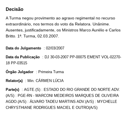
Decisão
A Turma negou provimento ao agravo regimental no recurso
extraordinário, nos termos do voto da Relatora. Unânime.
Ausentes, justificadamente, os Ministros Marco Aurélio e Carlos
Britto. 1ª. Turma, 02.03.2007.
Data do Julgamento
:
02/03/2007
Data da Publicação
:
DJ 30-03-2007 PP-00075 EMENT VOL-02270-
18 PP-03515
Órgão Julgador
:
Primeira Turma
Relator(a)
:
Min. CÁRMEN LÚCIA
Parte(s)
:
AGTE.(S) : ESTADO DO RIO GRANDE DO NORTE ADV.
(A/S) : PGE-RN - MARCONI MEDEIROS MARQUES DE OLIVEIRA
AGDO.(A/S) : ÁLVARO TADEU MARTINS ADV.(A/S) : MYCHELLE
CHRYSTHIANE RODRIGUES MACIEL E OUTRO(A/S)