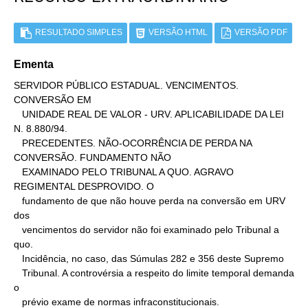
RESULTADO SIMPLES
VERSÃO HTML
VERSÃO PDF
Ementa
SERVIDOR PÚBLICO ESTADUAL. VENCIMENTOS. 
CONVERSÃO EM

   UNIDADE REAL DE VALOR - URV. APLICABILIDADE DA LEI 
N. 8.880/94.

   PRECEDENTES. NÃO-OCORRÊNCIA DE PERDA NA 
CONVERSÃO. FUNDAMENTO NÃO

   EXAMINADO PELO TRIBUNAL A QUO. AGRAVO 
REGIMENTAL DESPROVIDO. O

   fundamento de que não houve perda na conversão em URV 
dos

   vencimentos do servidor não foi examinado pelo Tribunal a 
quo.

   Incidência, no caso, das Súmulas 282 e 356 deste Supremo

   Tribunal. A controvérsia a respeito do limite temporal demanda 
o

   prévio exame de normas infraconstitucionais.