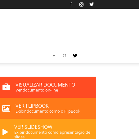
VISUALIZAR DOCUMENTO
Ver documento on-line
VER FLIPBOOK
Exibir documento como o FlipBook
VER SLIDESHOW
Exibir documento como apresentação de
slides