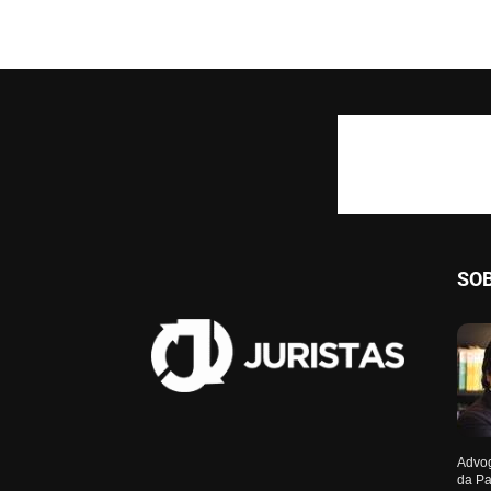
SO
Advog
da Pa