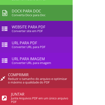
DOCX PARA DOC
Converta Docx para Doc
WEBSITE PARA PDF
Converter site em PDF
URL PARA PDF
Converter URL para PDF
URL PARA IMAGEM
Converter URL para imagem
COMPRIMIR
Reduzir o tamanho do arquivo e optimizar
o máximo a qualidade do PDF
JUNTAR
Junte Arquivos PDF em um único arquivo
PDF