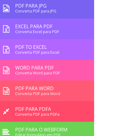
PDF PARA JPG
Converta PDF para JPG
EXCEL PARA PDF
Converta Excel para PDF
PDF TO EXCEL
Converta PDF para Excel
WORD PARA PDF
Converta Word para PDF
PDF PARA WORD
Converta PDF para Word
PDF PARA PDFA
Converta PDF para PDFa
PDF PARA O WEBFORM
Editar formulário em PDF