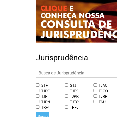
Jurisprudência
STF
STJ
TJAC
TJDF
TJES
TJGO
TJPI
TJPR
TJRR
TJRN
TJTO
TNU
TRF4
TRF5
Busca