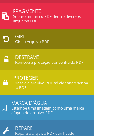
FRAGMENTE
Separe um único PDF dentre diversos
arquivos PDF
GIRE
Gire o Arquivo PDF
DESTRAVE
Remova a proteção por senha do PDF
PROTEGER
Proteja o arquivo PDF adicionando senha
no PDF
MARCA D`ÁGUA
Estampe uma imagem como uma marca
d`água do arquivo PDF
REPARE
Repare o arquivo PDF danificado