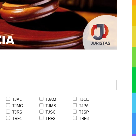
TJAL
TJAM
TJCE
TJMG
TJMS
TJPA
TJRS
TJSC
TJSP
TRF1
TRF2
TRF3