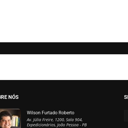
BRE NÓS
S
Wilson Furtado Roberto
Av. Júlia Freire, 1200, Sala 904,
Expedicionários, João Pessoa - PB