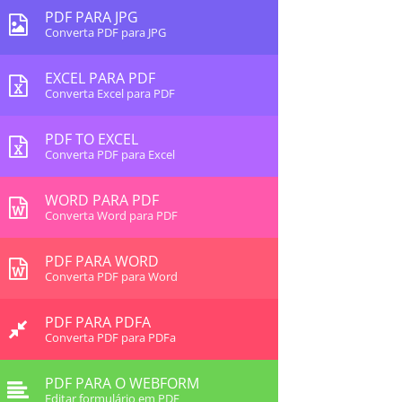
PDF PARA JPG
Converta PDF para JPG
EXCEL PARA PDF
Converta Excel para PDF
PDF TO EXCEL
Converta PDF para Excel
WORD PARA PDF
Converta Word para PDF
PDF PARA WORD
Converta PDF para Word
PDF PARA PDFA
Converta PDF para PDFa
PDF PARA O WEBFORM
Editar formulário em PDF