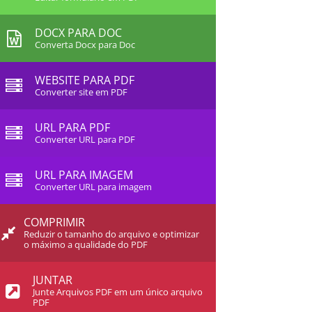
DOCX PARA DOC
Converta Docx para Doc
WEBSITE PARA PDF
Converter site em PDF
URL PARA PDF
Converter URL para PDF
URL PARA IMAGEM
Converter URL para imagem
COMPRIMIR
Reduzir o tamanho do arquivo e optimizar
o máximo a qualidade do PDF
JUNTAR
Junte Arquivos PDF em um único arquivo
PDF