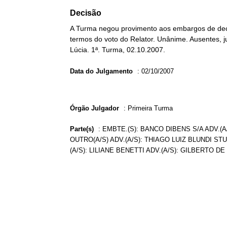
Decisão
A Turma negou provimento aos embargos de decl
termos do voto do Relator. Unânime. Ausentes, ju
Lúcia. 1ª. Turma, 02.10.2007.
Data do Julgamento
:
02/10/2007
Órgão Julgador
:
Primeira Turma
Parte(s)
:
EMBTE.(S): BANCO DIBENS S/A ADV.
OUTRO(A/S) ADV.(A/S): THIAGO LUIZ BLUNDI 
(A/S): LILIANE BENETTI ADV.(A/S): GILBERTO D