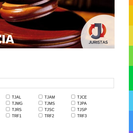
TJAL
TJAM
TJCE
TJMG
TJMS
TJPA
TJRS
TJSC
TJSP
TRF1
TRF2
TRF3