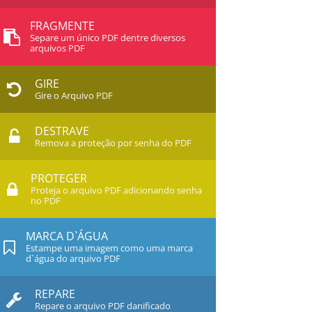
FRAGMENTE
Separe um único PDF dentre diversos
arquivos PDF
GIRE
Gire o Arquivo PDF
DESTRAVE
Remova a proteção por senha do PDF
PROTEGER
Proteja o arquivo PDF adicionando senha
no PDF
MARCA D`ÁGUA
Estampe uma imagem como uma marca
d`água do arquivo PDF
REPARE
Repare o arquivo PDF danificado