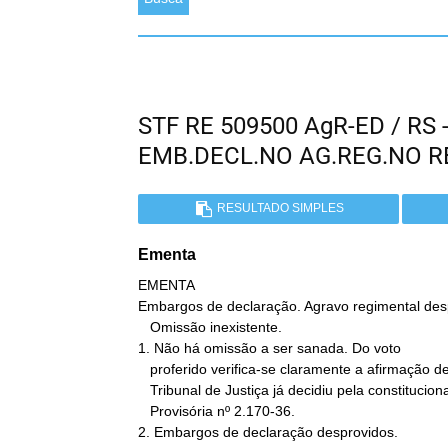
STF RE 509500 AgR-ED / RS
EMB.DECL.NO AG.REG.NO 
RESULTADO SIMPLES
Ementa
EMENTA

Embargos de declaração. Agravo regimental desp
   Omissão inexistente.

1. Não há omissão a ser sanada. Do voto

   proferido verifica-se claramente a afirmação de que o Superior

   Tribunal de Justiça já decidiu pela constitucionalidade da Medida

   Provisória nº 2.170-36.

2. Embargos de declaração desprovidos.