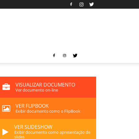
VISUALIZAR DOCUMENTO
Ver documento on-line
VER FLIPBOOK
Exibir documento como o FlipBook
VER SLIDESHOW
Exibir documento como apresentação de
slides