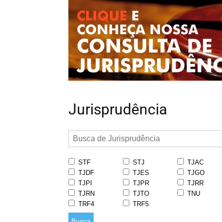
Jurisprudência
STF
STJ
TJAC
TJDF
TJES
TJGO
TJPI
TJPR
TJRR
TJRN
TJTO
TNU
TRF4
TRF5
Busca