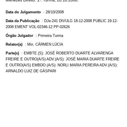
Menezes Direito. 1ª. Turma, 28.10.2008.
Data do Julgamento
:
28/10/2008
Data da Publicação
:
DJe-241 DIVULG 18-12-2008 PUBLIC 19-12-
2008 EMENT VOL-02346-12 PP-02626
Órgão Julgador
:
Primeira Turma
Relator(a)
:
Min. CÁRMEN LÚCIA
Parte(s)
:
EMBTE.(S): JOSÉ ROBERTO DUARTE ALVARENGA
FREIRE E OUTRO(A/S) ADV.(A/S): JOSÉ MARIA DUARTE FREIRE
E OUTRO(A/S) EMBDO.(A/S): NORLI MARIA PEREIRA ADV.(A/S):
ARNALDO LUIZ DE GÁSPARI