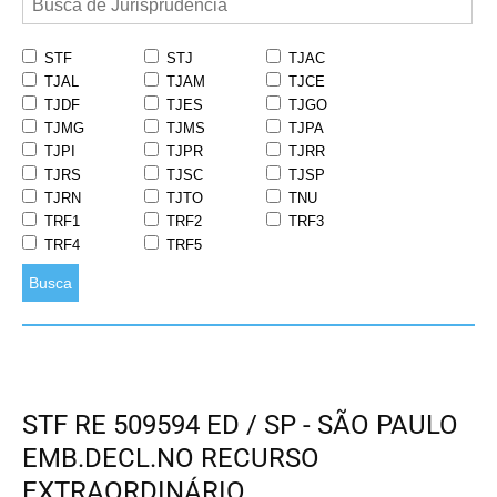
STF
STJ
TJAC
TJAL
TJAM
TJCE
TJDF
TJES
TJGO
TJMG
TJMS
TJPA
TJPI
TJPR
TJRR
TJRS
TJSC
TJSP
TJRN
TJTO
TNU
TRF1
TRF2
TRF3
TRF4
TRF5
Busca
STF RE 509594 ED / SP - SÃO PAULO
EMB.DECL.NO RECURSO
EXTRAORDINÁRIO