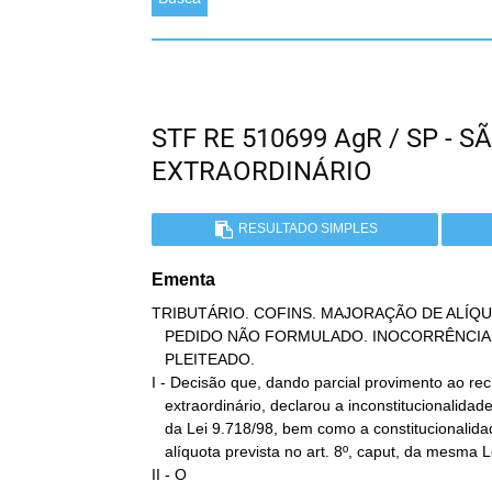
STF RE 510699 AgR / SP -
EXTRAORDINÁRIO
RESULTADO SIMPLES
Ementa
TRIBUTÁRIO. COFINS. MAJORAÇÃO DE ALÍQU
   PEDIDO NÃO FORMULADO. INOCORRÊNCIA DE DECISÃO ALÉM DO

   PLEITEADO.

I - Decisão que, dando parcial provimento ao rec
   extraordinário, declarou a inconstitucionalidade do art. 3º, § 1º,

   da Lei 9.718/98, bem como a constitucionalidade da majoração da

   alíquota prevista no art. 8º, caput, da mesma Lei.

II - O
