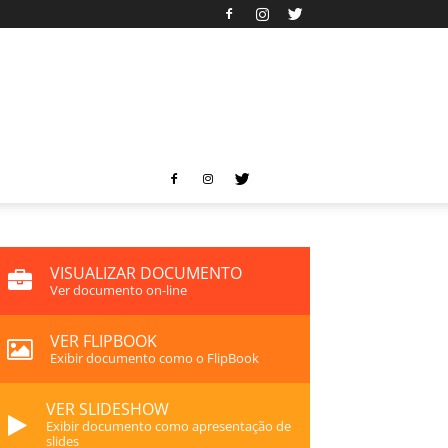
VISUALIZAR DOCUMENTO
Ver documento on-line
VER FLIPBOOK
Exibir documento como o FlipBook
VER SLIDESHOW
Exibir documento como apresentação de
slides