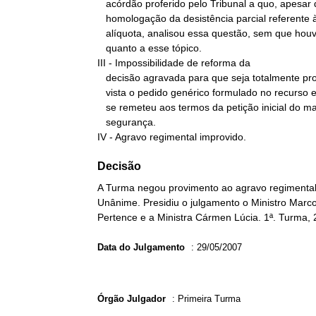
   acórdão proferido pelo Tribunal a quo, apesar de posterior à

   homologação da desistência parcial referente à majoração da

   alíquota, analisou essa questão, sem que houvesse impugnação

   quanto a esse tópico.

III - Impossibilidade de reforma da

   decisão agravada para que seja totalmente provido o RE, tendo em

   vista o pedido genérico formulado no recurso extraordinário, que

   se remeteu aos termos da petição inicial do mandado de

   segurança.

IV - Agravo regimental improvido.
Decisão
A Turma negou provimento ao agravo regimental n
Unânime. Presidiu o julgamento o Ministro Marco 
Pertence e a Ministra Cármen Lúcia. 1ª. Turma, 
Data do Julgamento
:
29/05/2007
Órgão Julgador
:
Primeira Turma