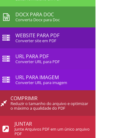
DOCX PARA DOC
Converta Docx para Doc
WEBSITE PARA PDF
Converter site em PDF
URL PARA PDF
Converter URL para PDF
URL PARA IMAGEM
Converter URL para imagem
COMPRIMIR
Reduzir o tamanho do arquivo e optimizar
o máximo a qualidade do PDF
JUNTAR
Junte Arquivos PDF em um único arquivo
PDF