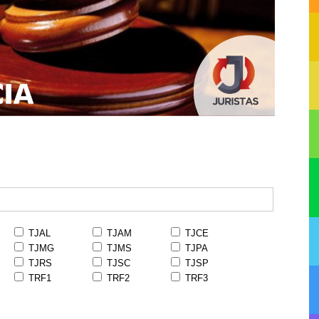
TJAL
TJAM
TJCE
TJMG
TJMS
TJPA
TJRS
TJSC
TJSP
TRF1
TRF2
TRF3