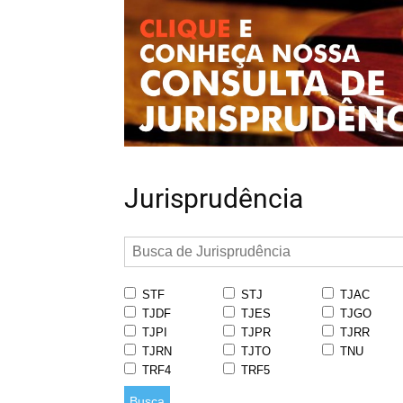
Jurisprudência
STF
STJ
TJAC
TJDF
TJES
TJGO
TJPI
TJPR
TJRR
TJRN
TJTO
TNU
TRF4
TRF5
Busca