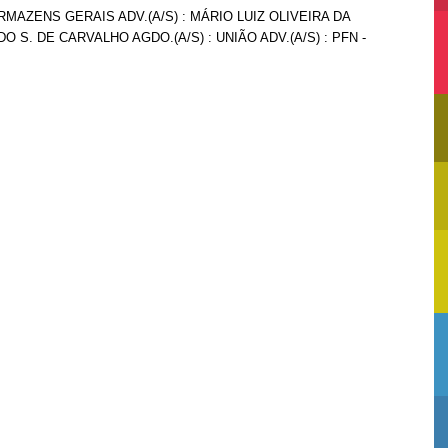
RMAZENS GERAIS ADV.(A/S) : MÁRIO LUIZ OLIVEIRA DA
O S. DE CARVALHO AGDO.(A/S) : UNIÃO ADV.(A/S) : PFN -