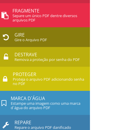
FRAGMENTE
Separe um único PDF dentre diversos
arquivos PDF
GIRE
Gire o Arquivo PDF
DESTRAVE
Remova a proteção por senha do PDF
PROTEGER
Proteja o arquivo PDF adicionando senha
no PDF
MARCA D`ÁGUA
Estampe uma imagem como uma marca
d`água do arquivo PDF
REPARE
Repare o arquivo PDF danificado