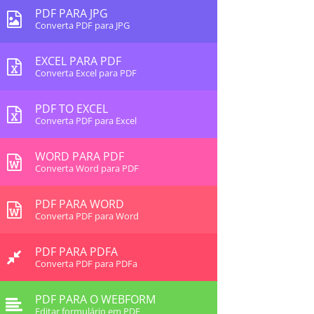
PDF PARA JPG
Converta PDF para JPG
EXCEL PARA PDF
Converta Excel para PDF
PDF TO EXCEL
Converta PDF para Excel
WORD PARA PDF
Converta Word para PDF
PDF PARA WORD
Converta PDF para Word
PDF PARA PDFA
Converta PDF para PDFa
PDF PARA O WEBFORM
Editar formulário em PDF