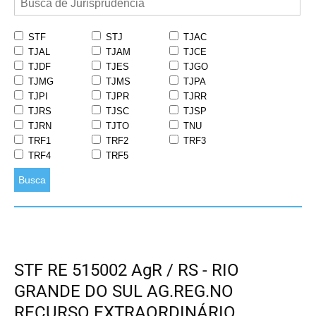
STF
STJ
TJAC
TJAL
TJAM
TJCE
TJDF
TJES
TJGO
TJMG
TJMS
TJPA
TJPI
TJPR
TJRR
TJRS
TJSC
TJSP
TJRN
TJTO
TNU
TRF1
TRF2
TRF3
TRF4
TRF5
Busca
STF RE 515002 AgR / RS - RIO
GRANDE DO SUL AG.REG.NO
RECURSO EXTRAORDINÁRIO