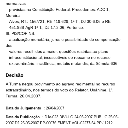
normativas

   previstas na Constituição Federal. Precedentes: ADC 1, 
Moreira

   Alves, RTJ 156/721; RE 419.629, 1ª T., DJ 30.6.06 e RE

   451.988-AgR 1ª T., DJ 17.3.06, Pertence.

III. PIS/COFINS:

   atualização monetária, juros e possibilidade de compensação 
dos

   valores recolhidos a maior: questões restritas ao plano

   infraconstitucional, insuscetíveis de reexame no recurso

   extraordinário: incidência, mutatis mutandis, da Súmula 636.
Decisão
A Turma negou provimento ao agravo regimental no recurso
extraordinário, nos termos do voto do Relator. Unânime. 1ª.
Turma, 26.04.2007.
Data do Julgamento
:
26/04/2007
Data da Publicação
:
DJe-023 DIVULG 24-05-2007 PUBLIC 25-05-
2007 DJ 25-05-2007 PP-00076 EMENT VOL-02277-54 PP-11212