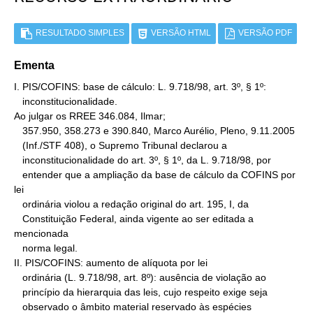
RESULTADO SIMPLES
VERSÃO HTML
VERSÃO PDF
Ementa
I. PIS/COFINS: base de cálculo: L. 9.718/98, art. 3º, § 1º:

   inconstitucionalidade.

Ao julgar os RREE 346.084, Ilmar;

   357.950, 358.273 e 390.840, Marco Aurélio, Pleno, 9.11.2005

   (Inf./STF 408), o Supremo Tribunal declarou a

   inconstitucionalidade do art. 3º, § 1º, da L. 9.718/98, por

   entender que a ampliação da base de cálculo da COFINS por 
lei

   ordinária violou a redação original do art. 195, I, da

   Constituição Federal, ainda vigente ao ser editada a 
mencionada

   norma legal.

II. PIS/COFINS: aumento de alíquota por lei

   ordinária (L. 9.718/98, art. 8º): ausência de violação ao

   princípio da hierarquia das leis, cujo respeito exige seja

   observado o âmbito material reservado às espécies 