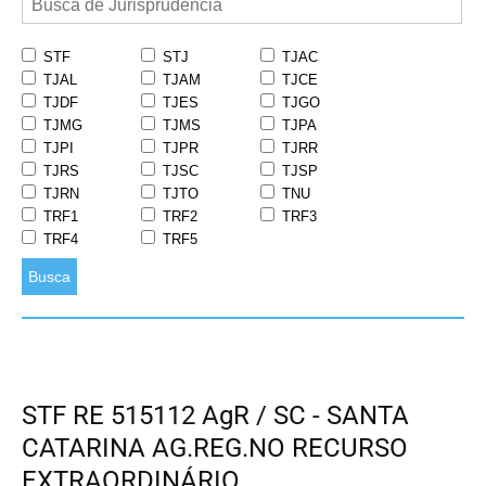
STF
STJ
TJAC
TJAL
TJAM
TJCE
TJDF
TJES
TJGO
TJMG
TJMS
TJPA
TJPI
TJPR
TJRR
TJRS
TJSC
TJSP
TJRN
TJTO
TNU
TRF1
TRF2
TRF3
TRF4
TRF5
Busca
STF RE 515112 AgR / SC - SANTA
CATARINA AG.REG.NO RECURSO
EXTRAORDINÁRIO