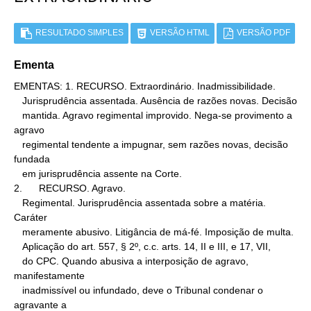
RESULTADO SIMPLES
VERSÃO HTML
VERSÃO PDF
Ementa
EMENTAS: 1. RECURSO. Extraordinário. Inadmissibilidade.

   Jurisprudência assentada. Ausência de razões novas. Decisão

   mantida. Agravo regimental improvido. Nega-se provimento a 
agravo

   regimental tendente a impugnar, sem razões novas, decisão 
fundada

   em jurisprudência assente na Corte.

2.      RECURSO. Agravo.

   Regimental. Jurisprudência assentada sobre a matéria. 
Caráter

   meramente abusivo. Litigância de má-fé. Imposição de multa.

   Aplicação do art. 557, § 2º, c.c. arts. 14, II e III, e 17, VII,

   do CPC. Quando abusiva a interposição de agravo, 
manifestamente

   inadmissível ou infundado, deve o Tribunal condenar o 
agravante a
