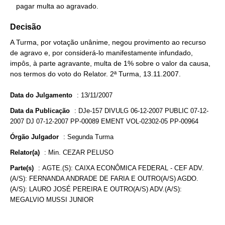
   pagar multa ao agravado.
Decisão
A Turma, por votação unânime, negou provimento ao recurso
de agravo e, por considerá-lo manifestamente infundado,
impôs, à parte agravante, multa de 1% sobre o valor da causa,
nos termos do voto do Relator. 2ª Turma, 13.11.2007.
Data do Julgamento
:
13/11/2007
Data da Publicação
:
DJe-157 DIVULG 06-12-2007 PUBLIC 07-12-
2007 DJ 07-12-2007 PP-00089 EMENT VOL-02302-05 PP-00964
Órgão Julgador
:
Segunda Turma
Relator(a)
:
Min. CEZAR PELUSO
Parte(s)
:
AGTE.(S): CAIXA ECONÔMICA FEDERAL - CEF ADV.
(A/S): FERNANDA ANDRADE DE FARIA E OUTRO(A/S) AGDO.
(A/S): LAURO JOSÉ PEREIRA E OUTRO(A/S) ADV.(A/S):
MEGALVIO MUSSI JUNIOR