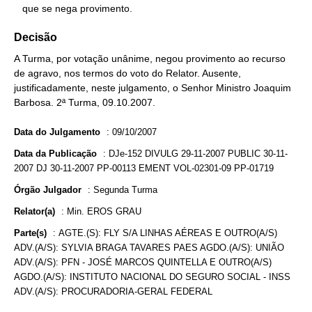
   que se nega provimento.
Decisão
A Turma, por votação unânime, negou provimento ao recurso
de agravo, nos termos do voto do Relator. Ausente,
justificadamente, neste julgamento, o Senhor Ministro Joaquim
Barbosa. 2ª Turma, 09.10.2007.
Data do Julgamento
:
09/10/2007
Data da Publicação
:
DJe-152 DIVULG 29-11-2007 PUBLIC 30-11-
2007 DJ 30-11-2007 PP-00113 EMENT VOL-02301-09 PP-01719
Órgão Julgador
:
Segunda Turma
Relator(a)
:
Min. EROS GRAU
Parte(s)
:
AGTE.(S): FLY S/A LINHAS AÉREAS E OUTRO(A/S)
ADV.(A/S): SYLVIA BRAGA TAVARES PAES AGDO.(A/S): UNIÃO
ADV.(A/S): PFN - JOSÉ MARCOS QUINTELLA E OUTRO(A/S)
AGDO.(A/S): INSTITUTO NACIONAL DO SEGURO SOCIAL - INSS
ADV.(A/S): PROCURADORIA-GERAL FEDERAL