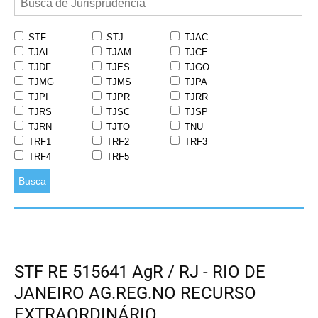
STF
STJ
TJAC
TJAL
TJAM
TJCE
TJDF
TJES
TJGO
TJMG
TJMS
TJPA
TJPI
TJPR
TJRR
TJRS
TJSC
TJSP
TJRN
TJTO
TNU
TRF1
TRF2
TRF3
TRF4
TRF5
Busca
STF RE 515641 AgR / RJ - RIO DE
JANEIRO AG.REG.NO RECURSO
EXTRAORDINÁRIO