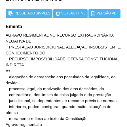
RESULTADO SIMPLES
VERSÃO HTML
VERSÃO PDF
Ementa
AGRAVO REGIMENTAL NO RECURSO EXTRAORDINÁRIO. 
NEGATIVA DE

   PRESTAÇÃO JURISDICIONAL. ALEGAÇÃO INSUBSISTENTE. 
CONHECIMENTO DO

   RECURSO. IMPOSSIBILIDADE. OFENSA CONSTITUCIONAL 
INDIRETA.

As

   alegações de desrespeito aos postulados da legalidade, do 
devido

   processo legal, da motivação dos atos decisórios, do

   contraditório, dos limites da coisa julgada e da prestação

   jurisdicional, se dependentes de reexame prévio de normas

   inferiores, podem configurar, quando muito, situações de 
ofensa

   meramente reflexa ao texto da Constituição.

Agravo regimental a
