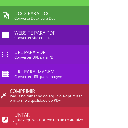
DOCX PARA DOC
Converta Docx para Doc
WEBSITE PARA PDF
Converter site em PDF
URL PARA PDF
Converter URL para PDF
URL PARA IMAGEM
Converter URL para imagem
COMPRIMIR
Reduzir o tamanho do arquivo e optimizar
o máximo a qualidade do PDF
JUNTAR
Junte Arquivos PDF em um único arquivo
PDF