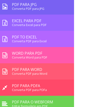
PDF PARA JPG
Converta PDF para JPG
EXCEL PARA PDF
Converta Excel para PDF
PDF TO EXCEL
Converta PDF para Excel
WORD PARA PDF
Converta Word para PDF
PDF PARA WORD
Converta PDF para Word
PDF PARA PDFA
Converta PDF para PDFa
PDF PARA O WEBFORM
Editar formulário em PDF