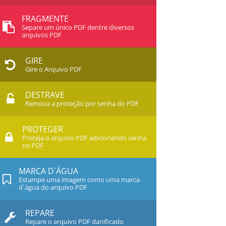
FRAGMENTE
Separe um único PDF dentre diversos
arquivos PDF
GIRE
Gire o Arquivo PDF
DESTRAVE
Remova a proteção por senha do PDF
PROTEGER
Proteja o arquivo PDF adicionando senha
no PDF
MARCA D`ÁGUA
Estampe uma imagem como uma marca
d`água do arquivo PDF
REPARE
Repare o arquivo PDF danificado