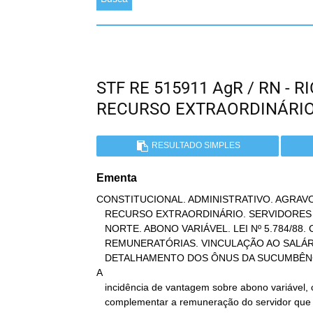
STF RE 515911 AgR / RN -
RECURSO EXTRAORDINÁRI
RESULTADO SIMPLES
Ementa
CONSTITUCIONAL. ADMINISTRATIVO. AGRAVO
   RECURSO EXTRAORDINÁRIO. SERVIDORES DO ESTADO DO RIO GRANDE DO

   NORTE. ABONO VARIÁVEL. LEI Nº 5.784/88. CÁLCULO DAS VANTAGENS

   REMUNERATÓRIAS. VINCULAÇÃO AO SALÁRIO MÍNIMO. VEDAÇÃO.

   DETALHAMENTO DOS ÔNUS DA SUCUMBÊNCIA. MATÉRIA DE ORDEM LEGAL.

A

   incidência de vantagem sobre abono variável, criado para

   complementar a remuneração do servidor que receba abaixo do
