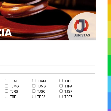
TJAL
TJAM
TJCE
TJMG
TJMS
TJPA
TJRS
TJSC
TJSP
TRF1
TRF2
TRF3