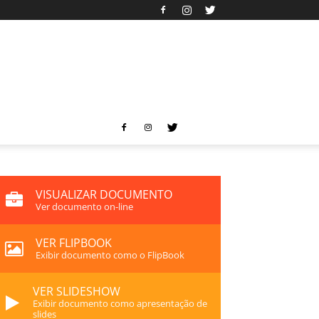
VISUALIZAR DOCUMENTO
Ver documento on-line
VER FLIPBOOK
Exibir documento como o FlipBook
VER SLIDESHOW
Exibir documento como apresentação de
slides