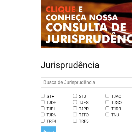
Jurisprudência
STF
STJ
TJAC
TJDF
TJES
TJGO
TJPI
TJPR
TJRR
TJRN
TJTO
TNU
TRF4
TRF5
Busca