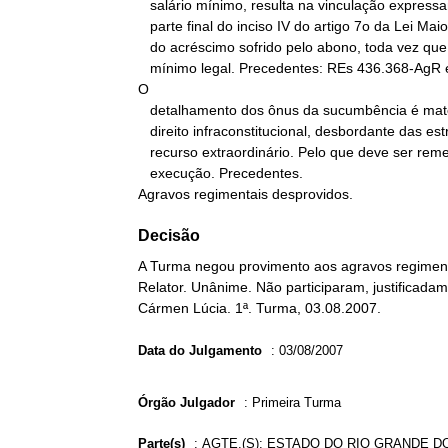
   salário mínimo, resulta na vinculação expressamente vedada pela

   parte final do inciso IV do artigo 7o da Lei Maior. Isto em razão

   do acréscimo sofrido pelo abono, toda vez que se majora o salário

   mínimo legal. Precedentes: REs 436.368-AgR e 439.360-AgR.

O

   detalhamento dos ônus da sucumbência é matéria disciplinada no

   direito infraconstitucional, desbordante das estreitas vias do

   recurso extraordinário. Pelo que deve ser remetida ao Juízo da

   execução. Precedentes.

Agravos regimentais desprovidos.
Decisão
A Turma negou provimento aos agravos regimenta
Relator. Unânime. Não participaram, justificadam
Cármen Lúcia. 1ª. Turma, 03.08.2007.
Data do Julgamento
:
03/08/2007
Órgão Julgador
:
Primeira Turma
Parte(s)
:
AGTE.(S): ESTADO DO RIO GRANDE DO