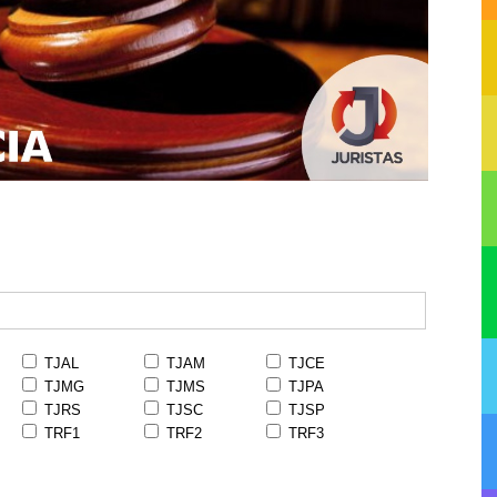
TJAL
TJAM
TJCE
TJMG
TJMS
TJPA
TJRS
TJSC
TJSP
TRF1
TRF2
TRF3