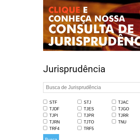
Jurisprudência
STF
STJ
TJAC
TJDF
TJES
TJGO
TJPI
TJPR
TJRR
TJRN
TJTO
TNU
TRF4
TRF5
Busca