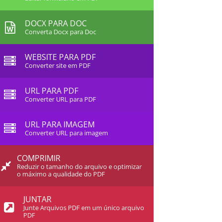
DOCX PARA DOC
Converta Docx para Doc
WEBSITE PARA PDF
Converter site em PDF
URL PARA PDF
Converter URL para PDF
URL PARA IMAGEM
Converter URL para imagem
COMPRIMIR
Reduzir o tamanho do arquivo e optimizar
o máximo a qualidade do PDF
JUNTAR
Junte Arquivos PDF em um único arquivo
PDF