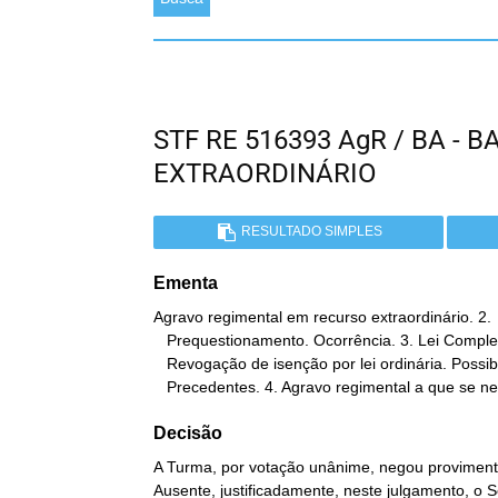
STF RE 516393 AgR / BA - 
EXTRAORDINÁRIO
RESULTADO SIMPLES
Ementa
Agravo regimental em recurso extraordinário. 2.

   Prequestionamento. Ocorrência. 3. Lei Complementar no 70/91.

   Revogação de isenção por lei ordinária. Possibilidade.

   Precedentes. 4. Agravo regimental a que se n
Decisão
A Turma, por votação unânime, negou provimento
Ausente, justificadamente, neste julgamento, o 