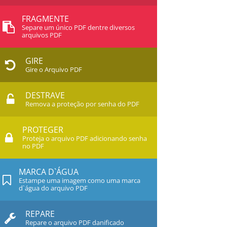
FRAGMENTE
Separe um único PDF dentre diversos
arquivos PDF
GIRE
Gire o Arquivo PDF
DESTRAVE
Remova a proteção por senha do PDF
PROTEGER
Proteja o arquivo PDF adicionando senha
no PDF
MARCA D`ÁGUA
Estampe uma imagem como uma marca
d`água do arquivo PDF
REPARE
Repare o arquivo PDF danificado