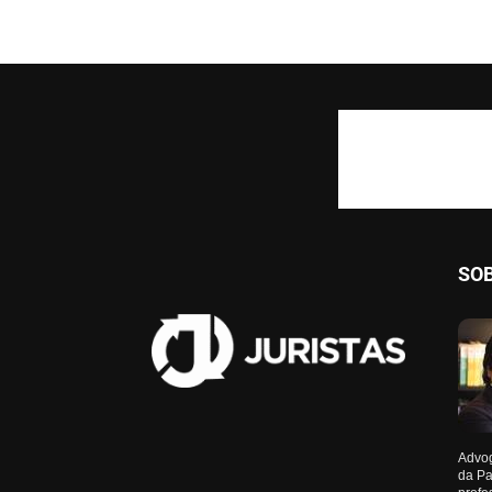
SO
Advog
da Pa