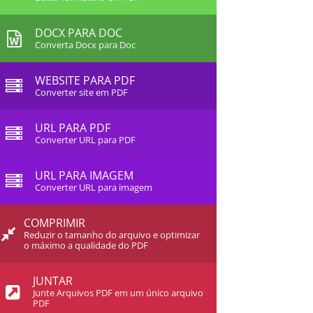
DOCX PARA DOC
Converta Docx para Doc
WEBSITE PARA PDF
Converter site em PDF
URL PARA PDF
Converter URL para PDF
URL PARA IMAGEM
Converter URL para imagem
COMPRIMIR
Reduzir o tamanho do arquivo e optimizar
o máximo a qualidade do PDF
JUNTAR
Junte Arquivos PDF em um único arquivo
PDF