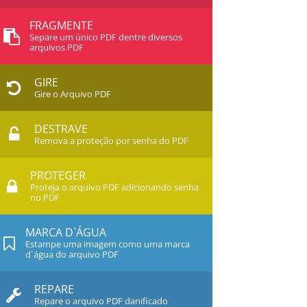
FRAGMENTE
Separe um único PDF dentre diversos
arquivos PDF
GIRE
Gire o Arquivo PDF
DESTRAVE
Remova a proteção por senha do PDF
PROTEGER
Proteja o arquivo PDF adicionando senha
no PDF
MARCA D`ÁGUA
Estampe uma imagem como uma marca
d`água do arquivo PDF
REPARE
Repare o arquivo PDF danificado