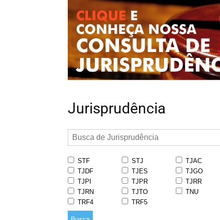
Jurisprudência
STF
STJ
TJAC
TJDF
TJES
TJGO
TJPI
TJPR
TJRR
TJRN
TJTO
TNU
TRF4
TRF5
Busca