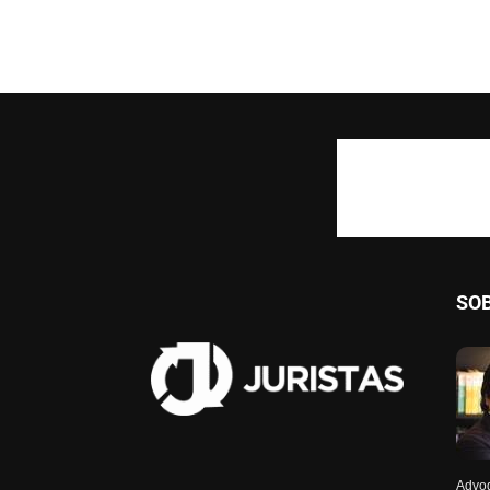
SO
Advog