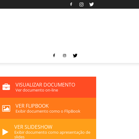
VISUALIZAR DOCUMENTO
Ver documento on-line
VER FLIPBOOK
Exibir documento como o FlipBook
VER SLIDESHOW
Exibir documento como apresentação de
slides