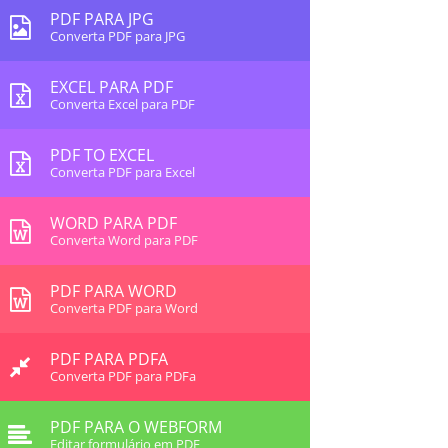
PDF PARA JPG
Converta PDF para JPG
EXCEL PARA PDF
Converta Excel para PDF
PDF TO EXCEL
Converta PDF para Excel
WORD PARA PDF
Converta Word para PDF
PDF PARA WORD
Converta PDF para Word
PDF PARA PDFA
Converta PDF para PDFa
PDF PARA O WEBFORM
Editar formulário em PDF