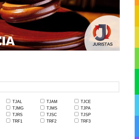
TJAL
TJAM
TJCE
TJMG
TJMS
TJPA
TJRS
TJSC
TJSP
TRF1
TRF2
TRF3