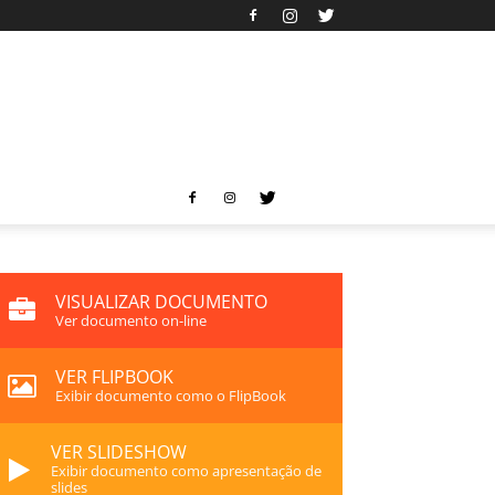
VISUALIZAR DOCUMENTO
Ver documento on-line
VER FLIPBOOK
Exibir documento como o FlipBook
VER SLIDESHOW
Exibir documento como apresentação de
slides