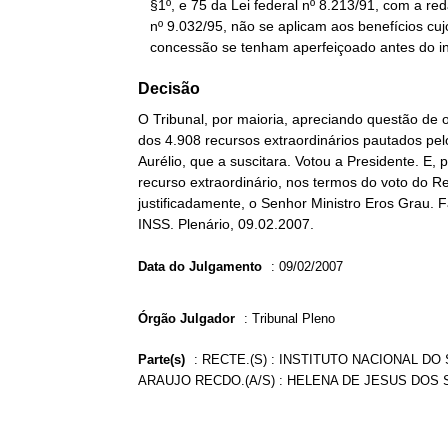
   §1º, e 75 da Lei federal nº 8.213/91, com a redação dada pela Lei

   nº 9.032/95, não se aplicam aos benefícios cujos requisitos de

   concessão se tenham aperfeiçoado antes do in
Decisão
O Tribunal, por maioria, apreciando questão de
dos 4.908 recursos extraordinários pautados pel
Aurélio, que a suscitara. Votou a Presidente. E
recurso extraordinário, nos termos do voto do Rel
justificadamente, o Senhor Ministro Eros Grau. F
INSS. Plenário, 09.02.2007.
Data do Julgamento
:
09/02/2007
Órgão Julgador
:
Tribunal Pleno
Parte(s)
:
RECTE.(S) : INSTITUTO NACIONAL DO 
ARAUJO RECDO.(A/S) : HELENA DE JESUS DOS