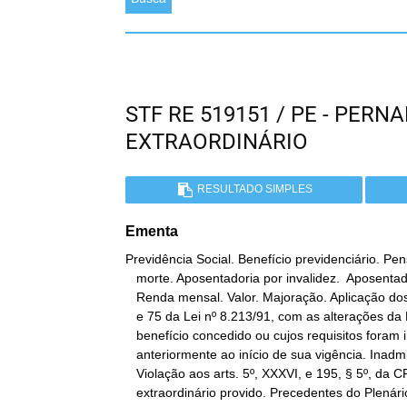
STF RE 519151 / PE - PE
EXTRAORDINÁRIO
RESULTADO SIMPLES
Ementa
Previdência Social. Benefício previdenciário. Pen
   morte. Aposentadoria por invalidez.  Aposentadoria especial.

   Renda mensal. Valor. Majoração. Aplicação dos arts. 44, 57, § 1º,

   e 75 da Lei nº 8.213/91, com as alterações da Lei nº 9.032/95, a

   benefício concedido ou cujos requisitos foram implementados

   anteriormente ao início de sua vigência. Inadmissibilidade.

   Violação aos arts. 5º, XXXVI, e 195, § 5º, da CF. Recurso

   extraordinário provido. Precedentes do Plenário. Os arts. 44, 57,
