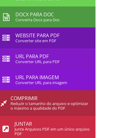
DOCX PARA DOC
Converta Docx para Doc
WEBSITE PARA PDF
Converter site em PDF
URL PARA PDF
Converter URL para PDF
URL PARA IMAGEM
Converter URL para imagem
COMPRIMIR
Reduzir o tamanho do arquivo e optimizar
o máximo a qualidade do PDF
JUNTAR
Junte Arquivos PDF em um único arquivo
PDF