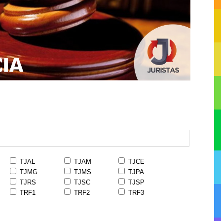
TJAL
TJAM
TJCE
TJMG
TJMS
TJPA
TJRS
TJSC
TJSP
TRF1
TRF2
TRF3