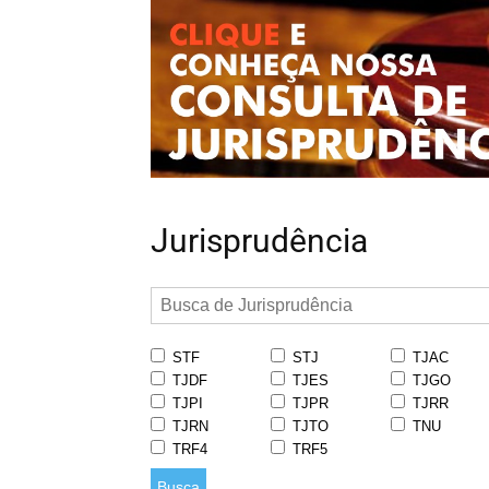
Jurisprudência
STF
STJ
TJAC
TJDF
TJES
TJGO
TJPI
TJPR
TJRR
TJRN
TJTO
TNU
TRF4
TRF5
Busca