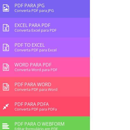
PDF PARA JPG
Converta PDF para JPG
EXCEL PARA PDF
Converta Excel para PDF
PDF TO EXCEL
Converta PDF para Excel
WORD PARA PDF
Converta Word para PDF
PDF PARA WORD
Converta PDF para Word
PDF PARA PDFA
Converta PDF para PDFa
PDF PARA O WEBFORM
Editar formulário em PDF