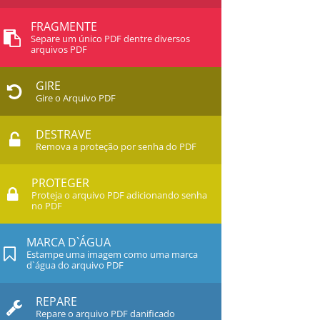
FRAGMENTE
Separe um único PDF dentre diversos
arquivos PDF
GIRE
Gire o Arquivo PDF
DESTRAVE
Remova a proteção por senha do PDF
PROTEGER
Proteja o arquivo PDF adicionando senha
no PDF
MARCA D`ÁGUA
Estampe uma imagem como uma marca
d`água do arquivo PDF
REPARE
Repare o arquivo PDF danificado