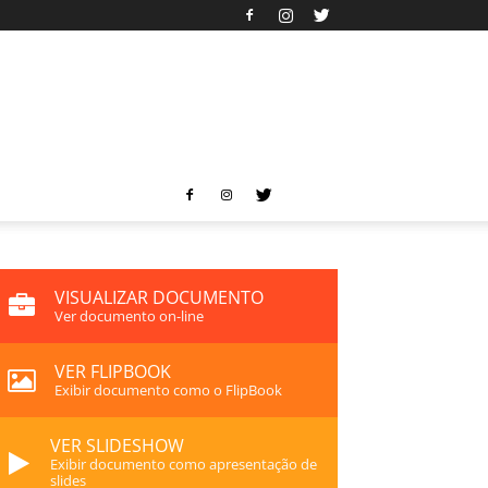
VISUALIZAR DOCUMENTO
Ver documento on-line
VER FLIPBOOK
Exibir documento como o FlipBook
VER SLIDESHOW
Exibir documento como apresentação de
slides