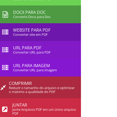
DOCX PARA DOC
Converta Docx para Doc
WEBSITE PARA PDF
Converter site em PDF
URL PARA PDF
Converter URL para PDF
URL PARA IMAGEM
Converter URL para imagem
COMPRIMIR
Reduzir o tamanho do arquivo e optimizar
o máximo a qualidade do PDF
JUNTAR
Junte Arquivos PDF em um único arquivo
PDF