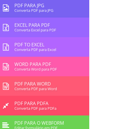
PDF PARA JPG
Converta PDF para JPG
EXCEL PARA PDF
Converta Excel para PDF
PDF TO EXCEL
Converta PDF para Excel
WORD PARA PDF
Converta Word para PDF
PDF PARA WORD
Converta PDF para Word
PDF PARA PDFA
Converta PDF para PDFa
PDF PARA O WEBFORM
Editar formulário em PDF