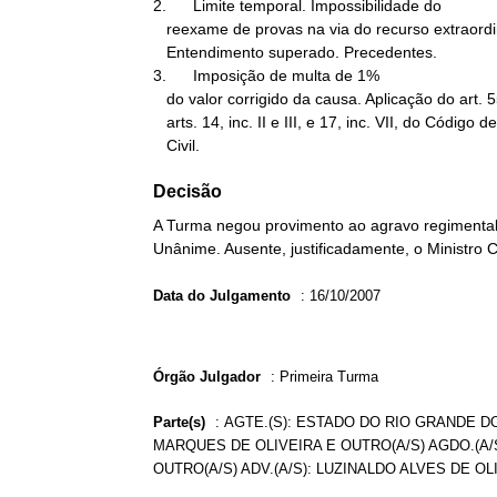
2.      Limite temporal. Impossibilidade do

   reexame de provas na via do recurso extraordinário (Súmula 279).

   Entendimento superado. Precedentes.

3.      Imposição de multa de 1%

   do valor corrigido da causa. Aplicação do art. 557, § 2º, c/c

   arts. 14, inc. II e III, e 17, inc. VII, do Código de Processo

   Civil.
Decisão
A Turma negou provimento ao agravo regimental 
Unânime. Ausente, justificadamente, o Ministro C
Data do Julgamento
:
16/10/2007
Órgão Julgador
:
Primeira Turma
Parte(s)
:
AGTE.(S): ESTADO DO RIO GRANDE D
MARQUES DE OLIVEIRA E OUTRO(A/S) AGDO.(A
OUTRO(A/S) ADV.(A/S): LUZINALDO ALVES DE OL