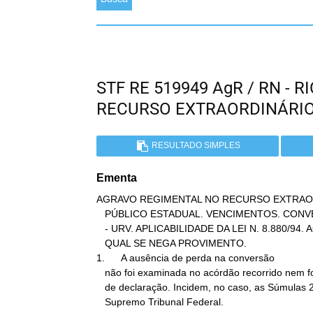
STF RE 519949 AgR / RN -
RECURSO EXTRAORDINÁRI
RESULTADO SIMPLES
Ementa
AGRAVO REGIMENTAL NO RECURSO EXTRAOR
   PÚBLICO ESTADUAL. VENCIMENTOS. CONVERSÃO EM UNIDADE REAL DE VALOR

   - URV. APLICABILIDADE DA LEI N. 8.880/94. AGRAVO REGIMENTAL AO

   QUAL SE NEGA PROVIMENTO.

1.      A ausência de perda na conversão

   não foi examinada no acórdão recorrido nem foi objeto de embargos

   de declaração. Incidem, no caso, as Súmulas 282 e 356 deste

   Supremo Tribunal Federal.
