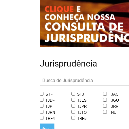
Jurisprudência
STF
STJ
TJAC
TJDF
TJES
TJGO
TJPI
TJPR
TJRR
TJRN
TJTO
TNU
TRF4
TRF5
Busca