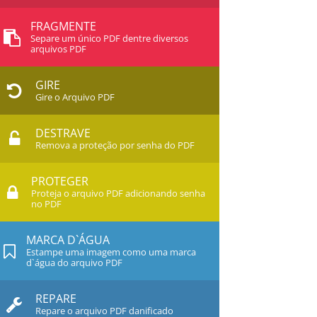
FRAGMENTE
Separe um único PDF dentre diversos
arquivos PDF
GIRE
Gire o Arquivo PDF
DESTRAVE
Remova a proteção por senha do PDF
PROTEGER
Proteja o arquivo PDF adicionando senha
no PDF
MARCA D`ÁGUA
Estampe uma imagem como uma marca
d`água do arquivo PDF
REPARE
Repare o arquivo PDF danificado