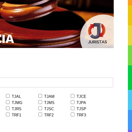
TJAL
TJAM
TJCE
TJMG
TJMS
TJPA
TJRS
TJSC
TJSP
TRF1
TRF2
TRF3