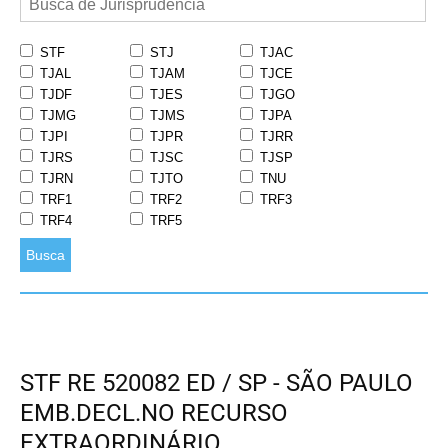
STF
STJ
TJAC
TJAL
TJAM
TJCE
TJDF
TJES
TJGO
TJMG
TJMS
TJPA
TJPI
TJPR
TJRR
TJRS
TJSC
TJSP
TJRN
TJTO
TNU
TRF1
TRF2
TRF3
TRF4
TRF5
Busca
STF RE 520082 ED / SP - SÃO PAULO
EMB.DECL.NO RECURSO
EXTRAORDINÁRIO