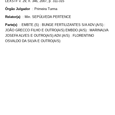
LEXSTF v. 29, n. 346, 2007, p. 311-315
Órgão Julgador
:
Primeira Turma
Relator(a)
:
Min. SEPÚLVEDA PERTENCE
Parte(s)
:
EMBTE.(S) : BUNGE FERTILIZANTES S/A ADV.(A/S) :
JOÃO GRECCO FILHO E OUTRO(A/S) EMBDO.(A/S) : MARINALVA
JOSEFA ALVES E OUTRO(A/S) ADV.(A/S) : FLORENTINO
OSVALDO DA SILVA E OUTRO(A/S)