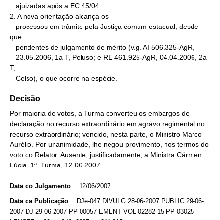
   ajuizadas após a EC 45/04.

2. A nova orientação alcança os

   processos em trâmite pela Justiça comum estadual, desde 
que

   pendentes de julgamento de mérito (v.g. AI 506.325-AgR,

   23.05.2006, 1a T, Peluso; e RE 461.925-AgR, 04.04.2006, 2a 
T,

   Celso), o que ocorre na espécie.
Decisão
Por maioria de votos, a Turma converteu os embargos de
declaração no recurso extraordinário em agravo regimental no
recurso extraordinário; vencido, nesta parte, o Ministro Marco
Aurélio. Por unanimidade, lhe negou provimento, nos termos do
voto do Relator. Ausente, justificadamente, a Ministra Cármen
Lúcia. 1ª. Turma, 12.06.2007.
Data do Julgamento
:
12/06/2007
Data da Publicação
:
DJe-047 DIVULG 28-06-2007 PUBLIC 29-06-
2007 DJ 29-06-2007 PP-00057 EMENT VOL-02282-15 PP-03025