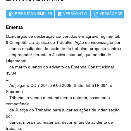
RESULTADO SIMPLES
VERSÃO HTML
VERSÃO PDF
Ementa
I.Embargos de declaração convertidos em agravo regimental.

II.Competência. Justiça do Trabalho. Ação de indenização por

   danos resultantes de acidente do trabalho, proposta contra o

   empregador perante a Justiça estadual, que pendia de 
julgamento

   de mérito quando do advento da Emenda Constitucional 
45/04.

1.

   Ao julgar o CC 7.204, 29.06.2005, Britto, Inf.STF 394, o 
Supremo

   Tribunal, revendo a entendimento anterior, assentou a 
competência

   da Justiça do Trabalho para julgar as ações de indenização 
por

   danos, morais ou materiais, decorrentes de acidente de 
trabalho,
