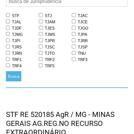
STF
STJ
TJAC
TJAL
TJAM
TJCE
TJDF
TJES
TJGO
TJMG
TJMS
TJPA
TJPI
TJPR
TJRR
TJRS
TJSC
TJSP
TJRN
TJTO
TNU
TRF1
TRF2
TRF3
TRF4
TRF5
Busca
STF RE 520185 AgR / MG - MINAS
GERAIS AG.REG.NO RECURSO
EXTRAORDINÁRIO