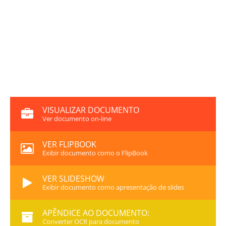
VISUALIZAR DOCUMENTO
Ver documento on-line
VER FLIPBOOK
Exibir documento como o FlipBook
VER SLIDESHOW
Exibir documento como apresentação de slides
APÊNDICE AO DOCUMENTO:
Converter OCR para documento