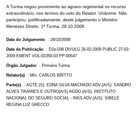
A Turma negou provimento ao agravo regimental no recurso
extraordinário, nos termos do voto do Relator. Unânime. Não
participou, justificadamente, deste julgamento o Ministro
Menezes Direito. 1ª Turma, 28.10.2008.
Data do Julgamento
:
28/10/2008
Data da Publicação
:
DJe-038 DIVULG 26-02-2009 PUBLIC 27-02-
2009 EMENT VOL-02350-03 PP-00547
Órgão Julgador
:
Primeira Turma
Relator(a)
:
Min. CARLOS BRITTO
Parte(s)
:
AGTE.(S): EDNA SILVA MACHADO ADV.(A/S): SANDRO
ALVES TAVARES E OUTRO(A/S) AGDO.(A/S): INSTITUTO
NACIONAL DO SEGURO SOCIAL - INSS ADV.(A/S): SIBELE
REGINA LUZ GRECCO