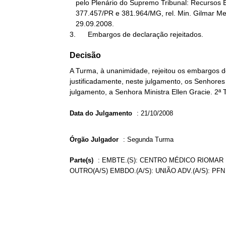
   pelo Plenário do Supremo Tribunal: Recursos Extraordinários

   377.457/PR e 381.964/MG, rel. Min. Gilmar Mendes, pub. DJE

   29.09.2008.

3.      Embargos de declaração rejeitados.
Decisão
A Turma, à unanimidade, rejeitou os embargos d
justificadamente, neste julgamento, os Senhores 
julgamento, a Senhora Ministra Ellen Gracie. 2ª
Data do Julgamento
:
21/10/2008
Órgão Julgador
:
Segunda Turma
Parte(s)
:
EMBTE.(S): CENTRO MÉDICO RIOMAR 
OUTRO(A/S) EMBDO.(A/S): UNIÃO ADV.(A/S): P