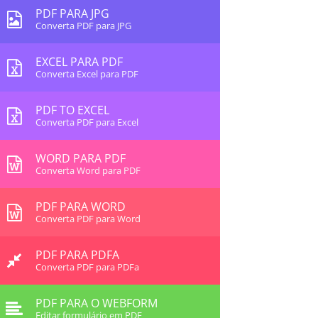
PDF PARA JPG
Converta PDF para JPG
EXCEL PARA PDF
Converta Excel para PDF
PDF TO EXCEL
Converta PDF para Excel
WORD PARA PDF
Converta Word para PDF
PDF PARA WORD
Converta PDF para Word
PDF PARA PDFA
Converta PDF para PDFa
PDF PARA O WEBFORM
Editar formulário em PDF