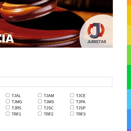
TJAL
TJAM
TJCE
TJMG
TJMS
TJPA
TJRS
TJSC
TJSP
TRF1
TRF2
TRF3