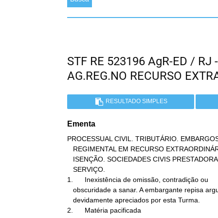
STF RE 523196 AgR-ED / RJ
AG.REG.NO RECURSO EXTR
RESULTADO SIMPLES
Ementa
PROCESSUAL CIVIL. TRIBUTÁRIO. EMBARGO
   REGIMENTAL EM RECURSO EXTRAORDINÁRIO. INEXISTÊNCIA DE VÍCIO.

   ISENÇÃO. SOCIEDADES CIVIS PRESTADORAS DE

   SERVIÇO.

1.      Inexistência de omissão, contradição ou

   obscuridade a sanar. A embargante repisa argumentos já

   devidamente apreciados por esta Turma.

2.      Matéria pacificada
