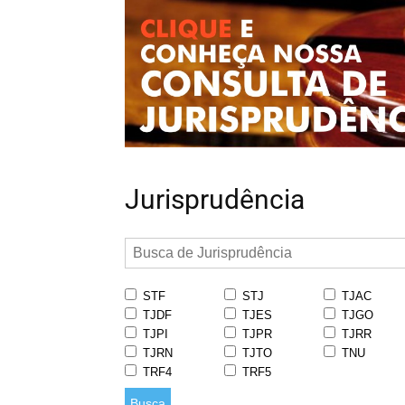
Jurisprudência
STF
STJ
TJAC
TJDF
TJES
TJGO
TJPI
TJPR
TJRR
TJRN
TJTO
TNU
TRF4
TRF5
Busca