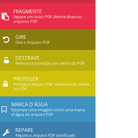
FRAGMENTE
Separe um único PDF dentre diversos
arquivos PDF
GIRE
Gire o Arquivo PDF
DESTRAVE
Remova a proteção por senha do PDF
PROTEGER
Proteja o arquivo PDF adicionando senha
no PDF
MARCA D`ÁGUA
Estampe uma imagem como uma marca
d`água do arquivo PDF
REPARE
Repare o arquivo PDF danificado