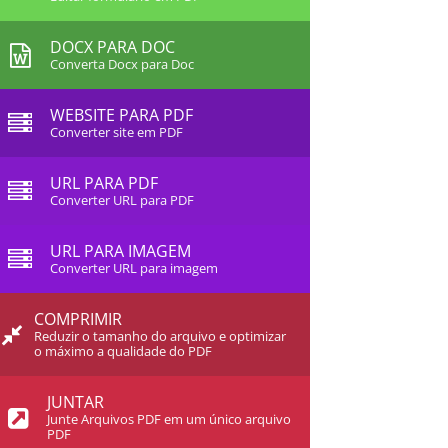
DOCX PARA DOC
Converta Docx para Doc
WEBSITE PARA PDF
Converter site em PDF
URL PARA PDF
Converter URL para PDF
URL PARA IMAGEM
Converter URL para imagem
COMPRIMIR
Reduzir o tamanho do arquivo e optimizar
o máximo a qualidade do PDF
JUNTAR
Junte Arquivos PDF em um único arquivo
PDF