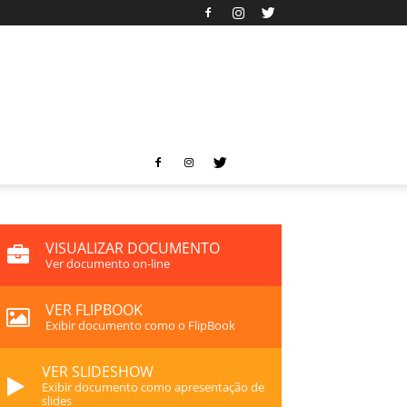
VISUALIZAR DOCUMENTO
Ver documento on-line
VER FLIPBOOK
Exibir documento como o FlipBook
VER SLIDESHOW
Exibir documento como apresentação de
slides