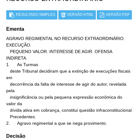
RESULTADO SIMPLES
VERSÃO HTML
VERSÃO PDF
Ementa
AGRAVO REGIMENTAL NO RECURSO EXTRAORDINÁRIO. 
EXECUÇÃO.

   PEQUENO VALOR. INTERESSE DE AGIR. OFENSA 
INDIRETA.

1.      As Turmas

   deste Tribunal decidiram que a extinção de execuções fiscais 
em

   decorrência da falta de interesse de agir do autor, revelada 
pela

   insignificância ou pela pequena expressão econômica do 
valor da

   dívida ativa em cobrança, constitui questão infraconstitucional.

   Precedentes.

2.      Agravo regimental a que se nega provimento.
Decisão