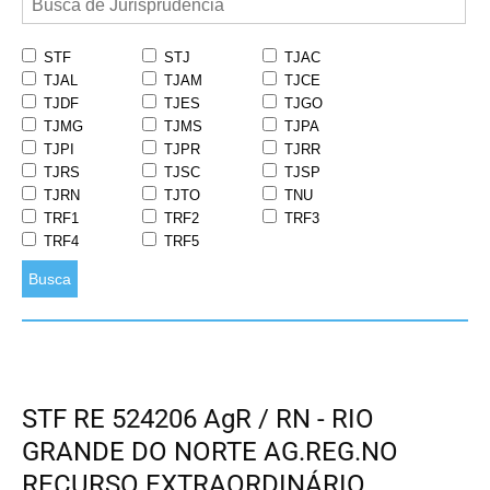
STF
STJ
TJAC
TJAL
TJAM
TJCE
TJDF
TJES
TJGO
TJMG
TJMS
TJPA
TJPI
TJPR
TJRR
TJRS
TJSC
TJSP
TJRN
TJTO
TNU
TRF1
TRF2
TRF3
TRF4
TRF5
Busca
STF RE 524206 AgR / RN - RIO
GRANDE DO NORTE AG.REG.NO
RECURSO EXTRAORDINÁRIO