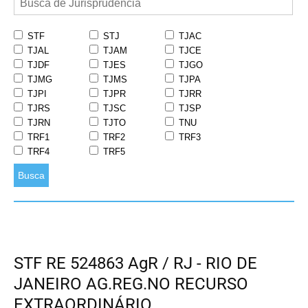
STF
STJ
TJAC
TJAL
TJAM
TJCE
TJDF
TJES
TJGO
TJMG
TJMS
TJPA
TJPI
TJPR
TJRR
TJRS
TJSC
TJSP
TJRN
TJTO
TNU
TRF1
TRF2
TRF3
TRF4
TRF5
Busca
STF RE 524863 AgR / RJ - RIO DE
JANEIRO AG.REG.NO RECURSO
EXTRAORDINÁRIO