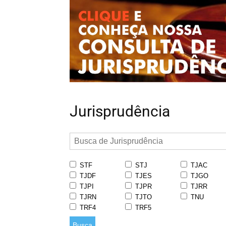
Jurisprudência
STF
STJ
TJAC
TJDF
TJES
TJGO
TJPI
TJPR
TJRR
TJRN
TJTO
TNU
TRF4
TRF5
Busca