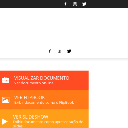
VISUALIZAR DOCUMENTO
Ver documento on-line
VER FLIPBOOK
Exibir documento como o FlipBook
VER SLIDESHOW
Exibir documento como apresentação de
slides