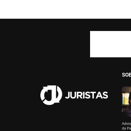
SO
Advog
da Pa