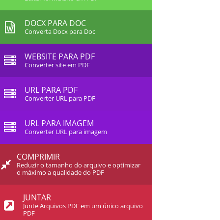
DOCX PARA DOC
Converta Docx para Doc
WEBSITE PARA PDF
Converter site em PDF
URL PARA PDF
Converter URL para PDF
URL PARA IMAGEM
Converter URL para imagem
COMPRIMIR
Reduzir o tamanho do arquivo e optimizar
o máximo a qualidade do PDF
JUNTAR
Junte Arquivos PDF em um único arquivo
PDF