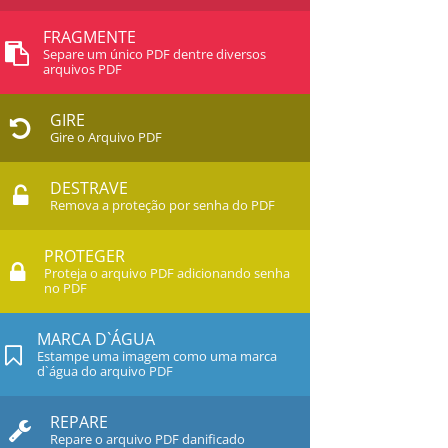
FRAGMENTE
Separe um único PDF dentre diversos
arquivos PDF
GIRE
Gire o Arquivo PDF
DESTRAVE
Remova a proteção por senha do PDF
PROTEGER
Proteja o arquivo PDF adicionando senha
no PDF
MARCA D`ÁGUA
Estampe uma imagem como uma marca
d`água do arquivo PDF
REPARE
Repare o arquivo PDF danificado