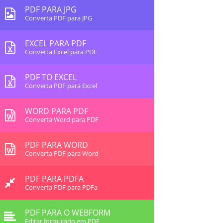
PDF PARA JPG
Converta PDF para JPG
EXCEL PARA PDF
Converta Excel para PDF
PDF TO EXCEL
Converta PDF para Excel
WORD PARA PDF
Converta Word para PDF
PDF PARA WORD
Converta PDF para Word
PDF PARA PDFA
Converta PDF para PDFa
PDF PARA O WEBFORM
Editar formulário em PDF