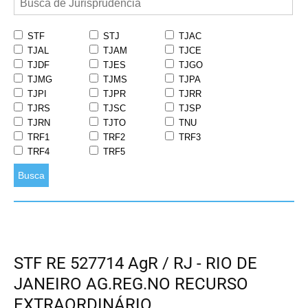
STF
STJ
TJAC
TJAL
TJAM
TJCE
TJDF
TJES
TJGO
TJMG
TJMS
TJPA
TJPI
TJPR
TJRR
TJRS
TJSC
TJSP
TJRN
TJTO
TNU
TRF1
TRF2
TRF3
TRF4
TRF5
Busca
STF RE 527714 AgR / RJ - RIO DE
JANEIRO AG.REG.NO RECURSO
EXTRAORDINÁRIO