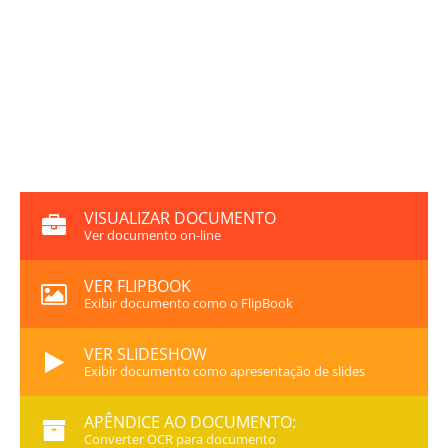
VISUALIZAR DOCUMENTO
Ver documento on-line
VER FLIPBOOK
Exibir documento como o FlipBook
VER SLIDESHOW
Exibir documento como apresentação de slides
APÊNDICE AO DOCUMENTO:
Converter OCR para documento