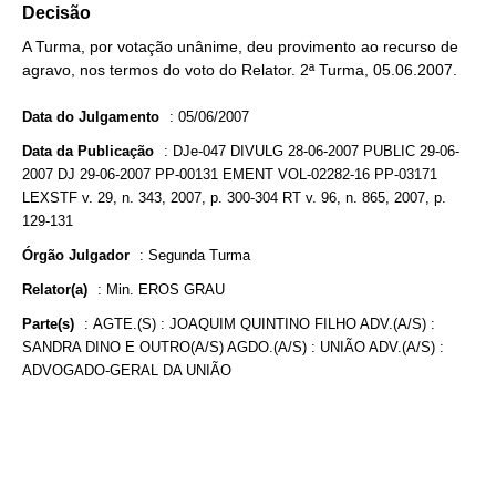
Decisão
A Turma, por votação unânime, deu provimento ao recurso de
agravo, nos termos do voto do Relator. 2ª Turma, 05.06.2007.
Data do Julgamento
:
05/06/2007
Data da Publicação
:
DJe-047 DIVULG 28-06-2007 PUBLIC 29-06-
2007 DJ 29-06-2007 PP-00131 EMENT VOL-02282-16 PP-03171
LEXSTF v. 29, n. 343, 2007, p. 300-304 RT v. 96, n. 865, 2007, p.
129-131
Órgão Julgador
:
Segunda Turma
Relator(a)
:
Min. EROS GRAU
Parte(s)
:
AGTE.(S) : JOAQUIM QUINTINO FILHO ADV.(A/S) :
SANDRA DINO E OUTRO(A/S) AGDO.(A/S) : UNIÃO ADV.(A/S) :
ADVOGADO-GERAL DA UNIÃO