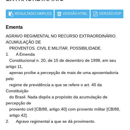
RESULTADO SIMPLES
VERSÃO HTML
VERSÃO PDF
Ementa
AGRAVO REGIMENTAL NO RECURSO EXTRAORDINÁRIO. 
ACUMULAÇÃO DE

   PROVENTOS. CIVIL E MILITAR. POSSIBILIDADE.

1.      A Emenda

   Constitucional n. 20, de 15 de dezembro de 1998, em seu 
artigo 11,

   apenas proíbe a percepção de mais de uma aposentadoria 
pelo

   regime de previdência a que se refere o art. 40 da 
Constituição

   do Brasil. Nada dispôs a propósito da acumulação de 
percepção de

   provento civil [CB/88, artigo 40] com provento militar [CB/88,

   artigo 42].

2.      Agravo regimental a que se dá provimento.