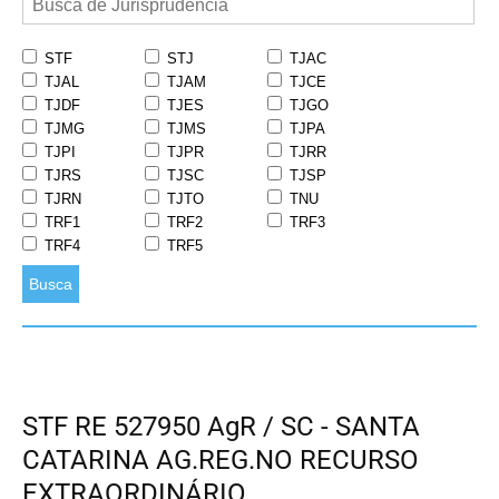
STF
STJ
TJAC
TJAL
TJAM
TJCE
TJDF
TJES
TJGO
TJMG
TJMS
TJPA
TJPI
TJPR
TJRR
TJRS
TJSC
TJSP
TJRN
TJTO
TNU
TRF1
TRF2
TRF3
TRF4
TRF5
Busca
STF RE 527950 AgR / SC - SANTA
CATARINA AG.REG.NO RECURSO
EXTRAORDINÁRIO