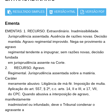
RESULTADO SIMPLES
VERSÃO HTML
VERSÃO PDF
Ementa
EMENTAS: 1. RECURSO. Extraordinário. Inadmissibilidade.

   Jurisprudência assentada. Ausência de razões novas. Decisão

   mantida. Agravo regimental improvido. Nega-se provimento a 
agravo

   regimental tendente a impugnar, sem razões novas, decisão 
fundada

   em jurisprudência assente na Corte.

2.      RECURSO. Agravo.

   Regimental. Jurisprudência assentada sobre a matéria. 
Caráter

   meramente abusivo. Litigância de má-fé. Imposição de multa.

   Aplicação do art. 557, § 2º, c.c. arts. 14, II e III, e 17, VII,

   do CPC. Quando abusiva a interposição de agravo, 
manifestamente

   inadmissível ou infundado, deve o Tribunal condenar o 
agravante a
