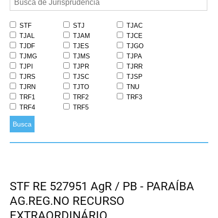
STF
STJ
TJAC
TJAL
TJAM
TJCE
TJDF
TJES
TJGO
TJMG
TJMS
TJPA
TJPI
TJPR
TJRR
TJRS
TJSC
TJSP
TJRN
TJTO
TNU
TRF1
TRF2
TRF3
TRF4
TRF5
Busca
STF RE 527951 AgR / PB - PARAÍBA
AG.REG.NO RECURSO
EXTRAORDINÁRIO