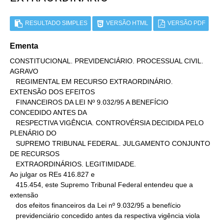
RESULTADO SIMPLES
VERSÃO HTML
VERSÃO PDF
Ementa
CONSTITUCIONAL. PREVIDENCIÁRIO. PROCESSUAL CIVIL. 
AGRAVO

   REGIMENTAL EM RECURSO EXTRAORDINÁRIO. 
EXTENSÃO DOS EFEITOS

   FINANCEIROS DA LEI Nº 9.032/95 A BENEFÍCIO 
CONCEDIDO ANTES DA

   RESPECTIVA VIGÊNCIA. CONTROVÉRSIA DECIDIDA PELO 
PLENÁRIO DO

   SUPREMO TRIBUNAL FEDERAL. JULGAMENTO CONJUNTO 
DE RECURSOS

   EXTRAORDINÁRIOS. LEGITIMIDADE.

Ao julgar os REs 416.827 e

   415.454, este Supremo Tribunal Federal entendeu que a 
extensão

   dos efeitos financeiros da Lei nº 9.032/95 a benefício

   previdenciário concedido antes da respectiva vigência viola 