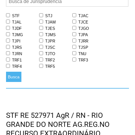
STF
STJ
TJAC
TJAL
TJAM
TJCE
TJDF
TJES
TJGO
TJMG
TJMS
TJPA
TJPI
TJPR
TJRR
TJRS
TJSC
TJSP
TJRN
TJTO
TNU
TRF1
TRF2
TRF3
TRF4
TRF5
Busca
STF RE 527971 AgR / RN - RIO
GRANDE DO NORTE AG.REG.NO
RECURSO EXTRAORDINÁRIO