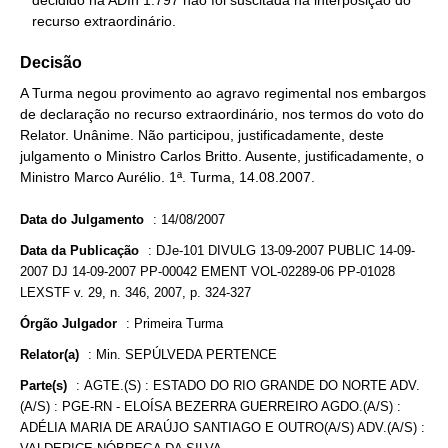
   decidido na ADIn 1.797 não foi suscitada na interposição do

   recurso extraordinário.
Decisão
A Turma negou provimento ao agravo regimental nos embargos
de declaração no recurso extraordinário, nos termos do voto do
Relator. Unânime. Não participou, justificadamente, deste
julgamento o Ministro Carlos Britto. Ausente, justificadamente, o
Ministro Marco Aurélio. 1ª. Turma, 14.08.2007.
Data do Julgamento
:
14/08/2007
Data da Publicação
:
DJe-101 DIVULG 13-09-2007 PUBLIC 14-09-
2007 DJ 14-09-2007 PP-00042 EMENT VOL-02289-06 PP-01028
LEXSTF v. 29, n. 346, 2007, p. 324-327
Órgão Julgador
:
Primeira Turma
Relator(a)
:
Min. SEPÚLVEDA PERTENCE
Parte(s)
:
AGTE.(S) : ESTADO DO RIO GRANDE DO NORTE ADV.
(A/S) : PGE-RN - ELOÍSA BEZERRA GUERREIRO AGDO.(A/S) :
ADÉLIA MARIA DE ARAÚJO SANTIAGO E OUTRO(A/S) ADV.(A/S) :