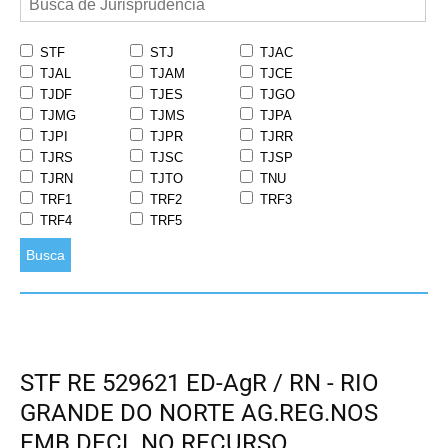
STF
STJ
TJAC
TJAL
TJAM
TJCE
TJDF
TJES
TJGO
TJMG
TJMS
TJPA
TJPI
TJPR
TJRR
TJRS
TJSC
TJSP
TJRN
TJTO
TNU
TRF1
TRF2
TRF3
TRF4
TRF5
Busca
STF RE 529621 ED-AgR / RN - RIO
GRANDE DO NORTE AG.REG.NOS
EMB.DECL.NO RECURSO