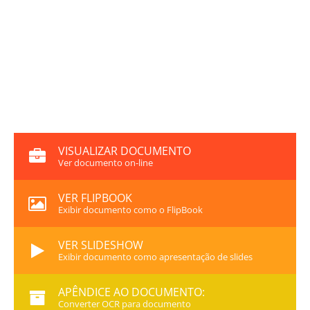
VISUALIZAR DOCUMENTO
Ver documento on-line
VER FLIPBOOK
Exibir documento como o FlipBook
VER SLIDESHOW
Exibir documento como apresentação de slides
APÊNDICE AO DOCUMENTO:
Converter OCR para documento