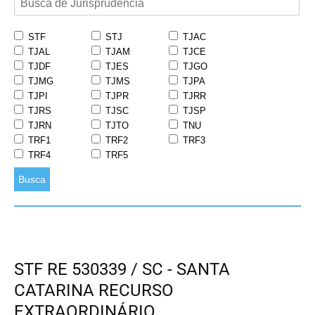
STF
STJ
TJAC
TJAL
TJAM
TJCE
TJDF
TJES
TJGO
TJMG
TJMS
TJPA
TJPI
TJPR
TJRR
TJRS
TJSC
TJSP
TJRN
TJTO
TNU
TRF1
TRF2
TRF3
TRF4
TRF5
Busca
STF RE 530339 / SC - SANTA
CATARINA RECURSO
EXTRAORDINÁRIO