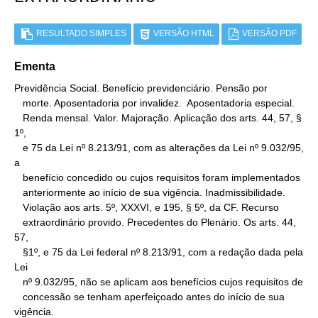
RESULTADO SIMPLES
VERSÃO HTML
VERSÃO PDF
Ementa
Previdência Social. Benefício previdenciário. Pensão por

   morte. Aposentadoria por invalidez.  Aposentadoria especial.

   Renda mensal. Valor. Majoração. Aplicação dos arts. 44, 57, § 
1º,

   e 75 da Lei nº 8.213/91, com as alterações da Lei nº 9.032/95, 
a

   benefício concedido ou cujos requisitos foram implementados

   anteriormente ao início de sua vigência. Inadmissibilidade.

   Violação aos arts. 5º, XXXVI, e 195, § 5º, da CF. Recurso

   extraordinário provido. Precedentes do Plenário. Os arts. 44, 
57,

   §1º, e 75 da Lei federal nº 8.213/91, com a redação dada pela 
Lei

   nº 9.032/95, não se aplicam aos benefícios cujos requisitos de

   concessão se tenham aperfeiçoado antes do início de sua 
vigência.