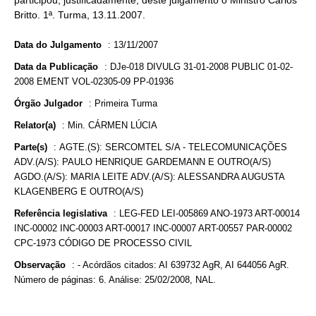
participou, justificadamente, deste julgamento o Ministro Carlos
Britto. 1ª. Turma, 13.11.2007.
Data do Julgamento
:
13/11/2007
Data da Publicação
:
DJe-018 DIVULG 31-01-2008 PUBLIC 01-02-
2008 EMENT VOL-02305-09 PP-01936
Órgão Julgador
:
Primeira Turma
Relator(a)
:
Min. CÁRMEN LÚCIA
Parte(s)
:
AGTE.(S): SERCOMTEL S/A - TELECOMUNICAÇÕES
ADV.(A/S): PAULO HENRIQUE GARDEMANN E OUTRO(A/S)
AGDO.(A/S): MARIA LEITE ADV.(A/S): ALESSANDRA AUGUSTA
KLAGENBERG E OUTRO(A/S)
Referência legislativa
:
LEG-FED LEI-005869 ANO-1973 ART-00014
INC-00002 INC-00003 ART-00017 INC-00007 ART-00557 PAR-00002
CPC-1973 CÓDIGO DE PROCESSO CIVIL
Observação
:
- Acórdãos citados: AI 639732 AgR, AI 644056 AgR.
Número de páginas: 6. Análise: 25/02/2008, NAL.