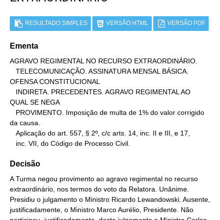
RESULTADO SIMPLES
VERSÃO HTML
VERSÃO PDF
Ementa
AGRAVO REGIMENTAL NO RECURSO EXTRAORDINÁRIO.

   TELECOMUNICAÇÃO. ASSINATURA MENSAL BÁSICA. 
OFENSA CONSTITUCIONAL

   INDIRETA. PRECEDENTES. AGRAVO REGIMENTAL AO 
QUAL SE NEGA

   PROVIMENTO. Imposição de multa de 1% do valor corrigido 
da causa.

   Aplicação do art. 557, § 2º, c/c arts. 14, inc. II e III, e 17,

   inc. VII, do Código de Processo Civil.
Decisão
A Turma negou provimento ao agravo regimental no recurso
extraordinário, nos termos do voto da Relatora. Unânime.
Presidiu o julgamento o Ministro Ricardo Lewandowski. Ausente,
justificadamente, o Ministro Marco Aurélio, Presidente. Não