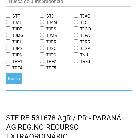
STF
STJ
TJAC
TJAL
TJAM
TJCE
TJDF
TJES
TJGO
TJMG
TJMS
TJPA
TJPI
TJPR
TJRR
TJRS
TJSC
TJSP
TJRN
TJTO
TNU
TRF1
TRF2
TRF3
TRF4
TRF5
Busca
STF RE 531678 AgR / PR - PARANÁ
AG.REG.NO RECURSO
EXTRAORDINÁRIO