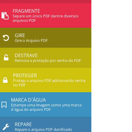
FRAGMENTE
Separe um único PDF dentre diversos
arquivos PDF
GIRE
Gire o Arquivo PDF
DESTRAVE
Remova a proteção por senha do PDF
PROTEGER
Proteja o arquivo PDF adicionando senha
no PDF
MARCA D`ÁGUA
Estampe uma imagem como uma marca
d`água do arquivo PDF
REPARE
Repare o arquivo PDF danificado