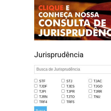
Jurisprudência
STF
STJ
TJAC
TJDF
TJES
TJGO
TJPI
TJPR
TJRR
TJRN
TJTO
TNU
TRF4
TRF5
Busca