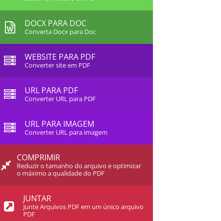
DOCX PARA DOC
Converta Docx para Doc
WEBSITE PARA PDF
Converter site em PDF
URL PARA PDF
Converter URL para PDF
URL PARA IMAGEM
Converter URL para imagem
COMPRIMIR
Reduzir o tamanho do arquivo e optimizar
o máximo a qualidade do PDF
JUNTAR
Junte Arquivos PDF em um único arquivo
PDF