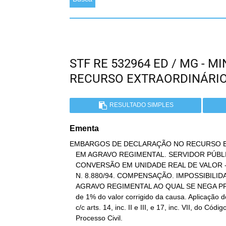
STF RE 532964 ED / MG - 
RECURSO EXTRAORDINÁRI
RESULTADO SIMPLES
Ementa
EMBARGOS DE DECLARAÇÃO NO RECURSO E
   EM AGRAVO REGIMENTAL. SERVIDOR PÚBLICO ESTADUAL. VENCIMENTOS.

   CONVERSÃO EM UNIDADE REAL DE VALOR - URV. APLICABILIDADE DA LEI

   N. 8.880/94. COMPENSAÇÃO. IMPOSSIBILIDADE DO REEXAME DE PROVAS.

   AGRAVO REGIMENTAL AO QUAL SE NEGA PROVIMENTO. Imposição de multa

   de 1% do valor corrigido da causa. Aplicação do art. 557, § 2º,

   c/c arts. 14, inc. II e III, e 17, inc. VII, do Código de

   Processo Civil.