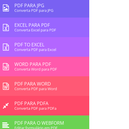
PDF PARA JPG
Converta PDF para JPG
EXCEL PARA PDF
Converta Excel para PDF
PDF TO EXCEL
Converta PDF para Excel
WORD PARA PDF
Converta Word para PDF
PDF PARA WORD
Converta PDF para Word
PDF PARA PDFA
Converta PDF para PDFa
PDF PARA O WEBFORM
Editar formulário em PDF