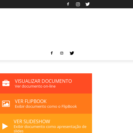
VISUALIZAR DOCUMENTO
Ver documento on-line
VER FLIPBOOK
Exibir documento como o FlipBook
VER SLIDESHOW
Exibir documento como apresentação de
slides