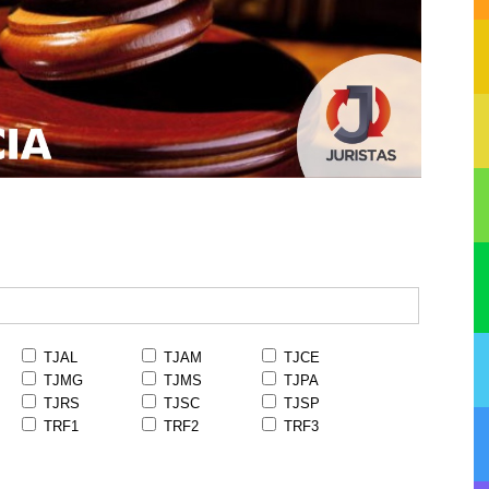
TJAL
TJAM
TJCE
TJMG
TJMS
TJPA
TJRS
TJSC
TJSP
TRF1
TRF2
TRF3