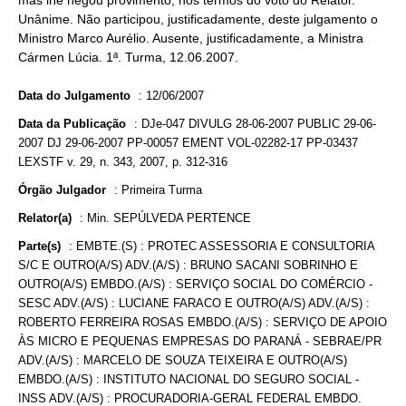
mas lhe negou provimento, nos termos do voto do Relator.
Unânime. Não participou, justificadamente, deste julgamento o
Ministro Marco Aurélio. Ausente, justificadamente, a Ministra
Cármen Lúcia. 1ª. Turma, 12.06.2007.
Data do Julgamento
:
12/06/2007
Data da Publicação
:
DJe-047 DIVULG 28-06-2007 PUBLIC 29-06-
2007 DJ 29-06-2007 PP-00057 EMENT VOL-02282-17 PP-03437
LEXSTF v. 29, n. 343, 2007, p. 312-316
Órgão Julgador
:
Primeira Turma
Relator(a)
:
Min. SEPÚLVEDA PERTENCE
Parte(s)
:
EMBTE.(S) : PROTEC ASSESSORIA E CONSULTORIA
S/C E OUTRO(A/S) ADV.(A/S) : BRUNO SACANI SOBRINHO E
OUTRO(A/S) EMBDO.(A/S) : SERVIÇO SOCIAL DO COMÉRCIO -
SESC ADV.(A/S) : LUCIANE FARACO E OUTRO(A/S) ADV.(A/S) :
ROBERTO FERREIRA ROSAS EMBDO.(A/S) : SERVIÇO DE APOIO
ÀS MICRO E PEQUENAS EMPRESAS DO PARANÁ - SEBRAE/PR
ADV.(A/S) : MARCELO DE SOUZA TEIXEIRA E OUTRO(A/S)
EMBDO.(A/S) : INSTITUTO NACIONAL DO SEGURO SOCIAL -
INSS ADV.(A/S) : PROCURADORIA-GERAL FEDERAL EMBDO.