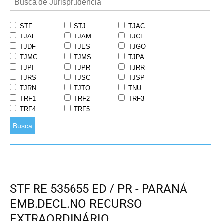
STF
STJ
TJAC
TJAL
TJAM
TJCE
TJDF
TJES
TJGO
TJMG
TJMS
TJPA
TJPI
TJPR
TJRR
TJRS
TJSC
TJSP
TJRN
TJTO
TNU
TRF1
TRF2
TRF3
TRF4
TRF5
Busca
STF RE 535655 ED / PR - PARANÁ
EMB.DECL.NO RECURSO
EXTRAORDINÁRIO