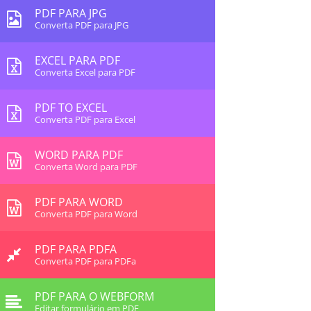
PDF PARA JPG
Converta PDF para JPG
EXCEL PARA PDF
Converta Excel para PDF
PDF TO EXCEL
Converta PDF para Excel
WORD PARA PDF
Converta Word para PDF
PDF PARA WORD
Converta PDF para Word
PDF PARA PDFA
Converta PDF para PDFa
PDF PARA O WEBFORM
Editar formulário em PDF