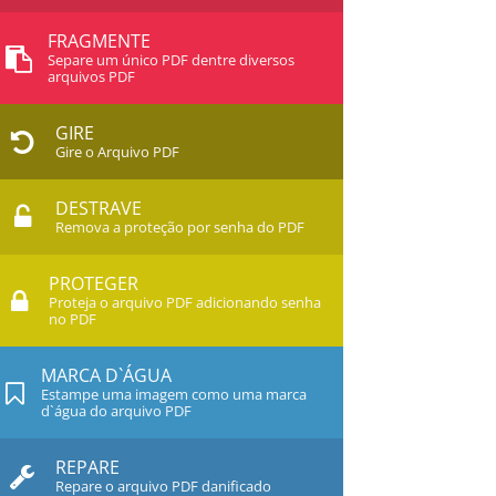
FRAGMENTE
Separe um único PDF dentre diversos
arquivos PDF
GIRE
Gire o Arquivo PDF
DESTRAVE
Remova a proteção por senha do PDF
PROTEGER
Proteja o arquivo PDF adicionando senha
no PDF
MARCA D`ÁGUA
Estampe uma imagem como uma marca
d`água do arquivo PDF
REPARE
Repare o arquivo PDF danificado