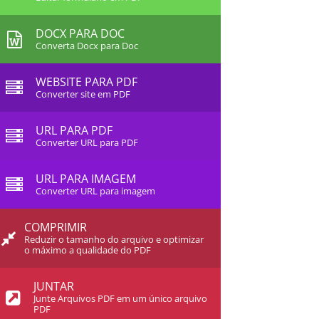
DOCX PARA DOC
Converta Docx para Doc
WEBSITE PARA PDF
Converter site em PDF
URL PARA PDF
Converter URL para PDF
URL PARA IMAGEM
Converter URL para imagem
COMPRIMIR
Reduzir o tamanho do arquivo e optimizar
o máximo a qualidade do PDF
JUNTAR
Junte Arquivos PDF em um único arquivo
PDF