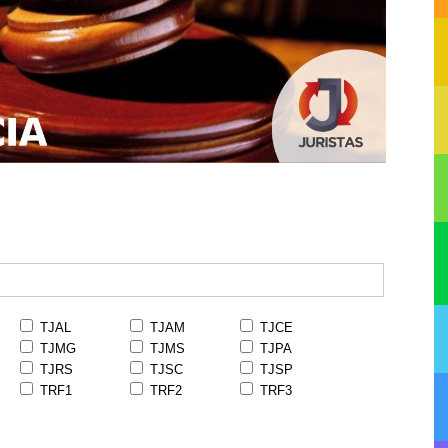
TJAL
TJAM
TJCE
TJMG
TJMS
TJPA
TJRS
TJSC
TJSP
TRF1
TRF2
TRF3