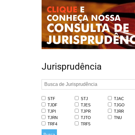
Jurisprudência
STF
STJ
TJAC
TJDF
TJES
TJGO
TJPI
TJPR
TJRR
TJRN
TJTO
TNU
TRF4
TRF5
Busca