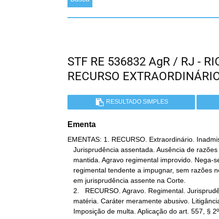
STF RE 536832 AgR / RJ - 
RECURSO EXTRAORDINÁRI
RESULTADO SIMPLES
Ementa
EMENTAS: 1. RECURSO. Extraordinário. Inadmissi
   Jurisprudência assentada. Ausência de razões novas. Decisão

   mantida. Agravo regimental improvido. Nega-se provimento a agravo

   regimental tendente a impugnar, sem razões novas, decisão fundada

   em jurisprudência assente na Corte.

   2.   RECURSO. Agravo. Regimental. Jurisprudência assentada sobre a

   matéria. Caráter meramente abusivo. Litigância de má-fé.

   Imposição de multa. Aplicação do art. 557, § 2º, cc. arts. 14, II
