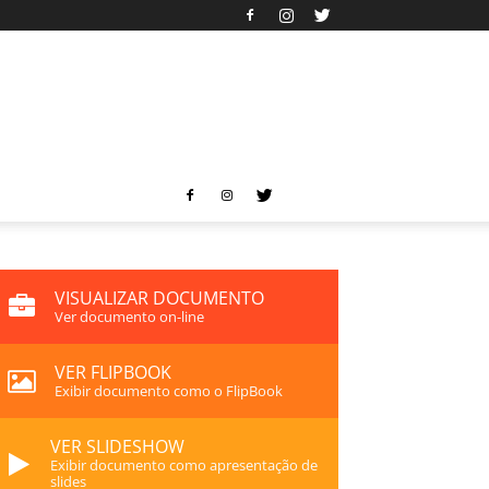
VISUALIZAR DOCUMENTO
Ver documento on-line
VER FLIPBOOK
Exibir documento como o FlipBook
VER SLIDESHOW
Exibir documento como apresentação de
slides