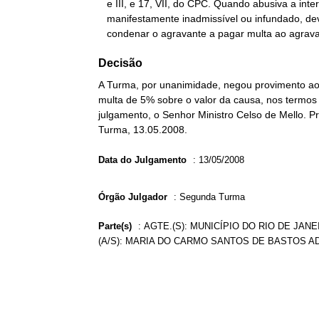
   e III, e 17, VII, do CPC. Quando abusiva a interposição de agravo,

   manifestamente inadmissível ou infundado, deve o Tribunal

   condenar o agravante a pagar multa ao agrav
Decisão
A Turma, por unanimidade, negou provimento ao
multa de 5% sobre o valor da causa, nos termos 
julgamento, o Senhor Ministro Celso de Mello. Pr
Turma, 13.05.2008.
Data do Julgamento
:
13/05/2008
Órgão Julgador
:
Segunda Turma
Parte(s)
:
AGTE.(S): MUNICÍPIO DO RIO DE JAN
(A/S): MARIA DO CARMO SANTOS DE BASTOS AD