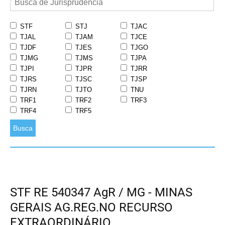
STF
STJ
TJAC
TJAL
TJAM
TJCE
TJDF
TJES
TJGO
TJMG
TJMS
TJPA
TJPI
TJPR
TJRR
TJRS
TJSC
TJSP
TJRN
TJTO
TNU
TRF1
TRF2
TRF3
TRF4
TRF5
Busca
STF RE 540347 AgR / MG - MINAS
GERAIS AG.REG.NO RECURSO
EXTRAORDINÁRIO