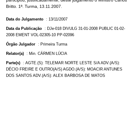
participou, justificadamente, deste julgamento o Ministro Carlos
Britto. 1ª. Turma, 13.11.2007.
Data do Julgamento
:
13/11/2007
Data da Publicação
:
DJe-018 DIVULG 31-01-2008 PUBLIC 01-02-
2008 EMENT VOL-02305-10 PP-02096
Órgão Julgador
:
Primeira Turma
Relator(a)
:
Min. CÁRMEN LÚCIA
Parte(s)
:
AGTE.(S): TELEMAR NORTE LESTE S/A ADV.(A/S):
DÉCIO FREIRE E OUTRO(A/S) AGDO.(A/S): MOACIR ANTUNES
DOS SANTOS ADV.(A/S): ALEX BARBOSA DE MATOS