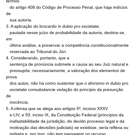
termos

   do artigo 408 do Código de Processo Penal, que haja indícios 
de

   sua autoria.

3. A aplicação do brocardo in dubio pro societate,

   pautada nesse juízo de probabilidade da autoria, destina-se, 
em

   última análise, a preservar a competência constitucionalmente

   reservada ao Tribunal do Júri.

4. Considerando, portanto, que a

   sentença de pronúncia submete a causa ao seu Juiz natural e

   pressupõe, necessariamente, a valoração dos elementos de 
prova

   dos autos, não há como sustentar que o aforismo in dubio pro

   societate consubstancie violação do princípio da presunção 
de

   inocência.

5. A ofensa que se alega aos artigos 5º, incisos XXXV

   e LIV, e 93, inciso IX, da Constituição Federal (princípios da

   inafastabilidade da jurisdição, do devido processo legal e da

   motivação das decisões judiciais) se existisse, seria reflexa ou

   indireta e, por isso, não tem passagem no recurso 