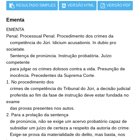
RESULTADO SIMPLES
VERSÃO HTML
VERSÃO PDF
Ementa
EMENTA

Penal. Processual Penal. Procedimento dos crimes da

   competência do Júri. Idicium acusationis. In dubio pro 
societate.

   Sentença de pronúncia. Instrução probatória. Juízo 
competente

   para julgar os crimes dolosos contra a vida. Presunção de

   inocência. Precedentes da Suprema Corte.

1. No procedimento dos

   crimes de competência do Tribunal do Júri, a decisão judicial

   proferida ao fim da fase de instrução deve estar fundada no 
exame

   das provas presentes nos autos.

2. Para a prolação da sentença

   de pronúncia, não se exige um acervo probatório capaz de

   subsidiar um juízo de certeza a respeito da autoria do crime.

   Exige-se prova da materialidade do delito, mas basta, nos 