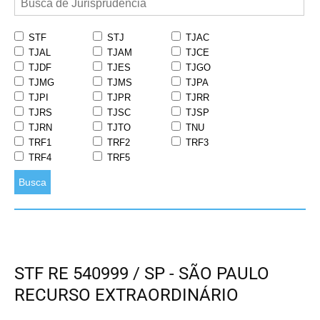
STF
STJ
TJAC
TJAL
TJAM
TJCE
TJDF
TJES
TJGO
TJMG
TJMS
TJPA
TJPI
TJPR
TJRR
TJRS
TJSC
TJSP
TJRN
TJTO
TNU
TRF1
TRF2
TRF3
TRF4
TRF5
Busca
STF RE 540999 / SP - SÃO PAULO
RECURSO EXTRAORDINÁRIO