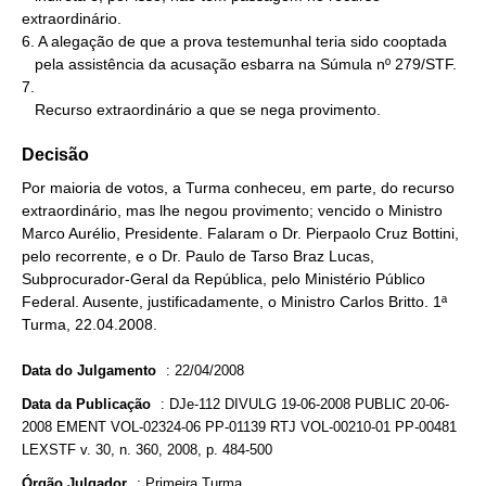
extraordinário.

6. A alegação de que a prova testemunhal teria sido cooptada

   pela assistência da acusação esbarra na Súmula nº 279/STF.

7.

   Recurso extraordinário a que se nega provimento.
Decisão
Por maioria de votos, a Turma conheceu, em parte, do recurso
extraordinário, mas lhe negou provimento; vencido o Ministro
Marco Aurélio, Presidente. Falaram o Dr. Pierpaolo Cruz Bottini,
pelo recorrente, e o Dr. Paulo de Tarso Braz Lucas,
Subprocurador-Geral da República, pelo Ministério Público
Federal. Ausente, justificadamente, o Ministro Carlos Britto. 1ª
Turma, 22.04.2008.
Data do Julgamento
:
22/04/2008
Data da Publicação
:
DJe-112 DIVULG 19-06-2008 PUBLIC 20-06-
2008 EMENT VOL-02324-06 PP-01139 RTJ VOL-00210-01 PP-00481
LEXSTF v. 30, n. 360, 2008, p. 484-500
Órgão Julgador
:
Primeira Turma