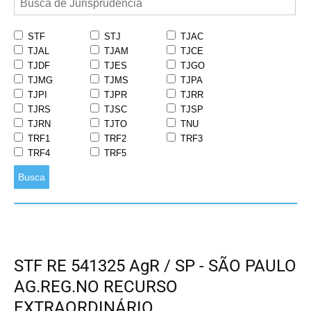
STF
STJ
TJAC
TJAL
TJAM
TJCE
TJDF
TJES
TJGO
TJMG
TJMS
TJPA
TJPI
TJPR
TJRR
TJRS
TJSC
TJSP
TJRN
TJTO
TNU
TRF1
TRF2
TRF3
TRF4
TRF5
Busca
STF RE 541325 AgR / SP - SÃO PAULO
AG.REG.NO RECURSO
EXTRAORDINÁRIO