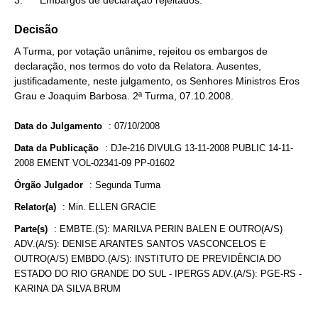
3.      Embargos de declaração rejeitados.
Decisão
A Turma, por votação unânime, rejeitou os embargos de
declaração, nos termos do voto da Relatora. Ausentes,
justificadamente, neste julgamento, os Senhores Ministros Eros
Grau e Joaquim Barbosa. 2ª Turma, 07.10.2008.
Data do Julgamento
:
07/10/2008
Data da Publicação
:
DJe-216 DIVULG 13-11-2008 PUBLIC 14-11-
2008 EMENT VOL-02341-09 PP-01602
Órgão Julgador
:
Segunda Turma
Relator(a)
:
Min. ELLEN GRACIE
Parte(s)
:
EMBTE.(S): MARILVA PERIN BALEN E OUTRO(A/S)
ADV.(A/S): DENISE ARANTES SANTOS VASCONCELOS E
OUTRO(A/S) EMBDO.(A/S): INSTITUTO DE PREVIDÊNCIA DO
ESTADO DO RIO GRANDE DO SUL - IPERGS ADV.(A/S): PGE-RS -
KARINA DA SILVA BRUM