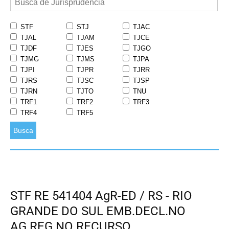
STF
STJ
TJAC
TJAL
TJAM
TJCE
TJDF
TJES
TJGO
TJMG
TJMS
TJPA
TJPI
TJPR
TJRR
TJRS
TJSC
TJSP
TJRN
TJTO
TNU
TRF1
TRF2
TRF3
TRF4
TRF5
Busca
STF RE 541404 AgR-ED / RS - RIO
GRANDE DO SUL EMB.DECL.NO
AG.REG.NO RECURSO