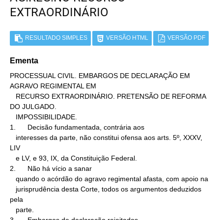
EXTRAORDINÁRIO
RESULTADO SIMPLES
VERSÃO HTML
VERSÃO PDF
Ementa
PROCESSUAL CIVIL. EMBARGOS DE DECLARAÇÃO EM 
AGRAVO REGIMENTAL EM

   RECURSO EXTRAORDINÁRIO. PRETENSÃO DE REFORMA 
DO JULGADO.

   IMPOSSIBILIDADE.

1.      Decisão fundamentada, contrária aos

   interesses da parte, não constitui ofensa aos arts. 5º, XXXV, 
LIV

   e LV, e 93, IX, da Constituição Federal.

2.      Não há vício a sanar

   quando o acórdão do agravo regimental afasta, com apoio na

   jurisprudência desta Corte, todos os argumentos deduzidos 
pela

   parte.
