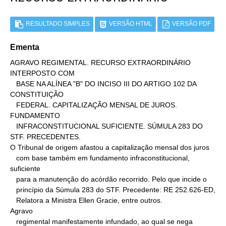
RESULTADO SIMPLES
VERSÃO HTML
VERSÃO PDF
Ementa
AGRAVO REGIMENTAL. RECURSO EXTRAORDINÁRIO 
INTERPOSTO COM

   BASE NA ALÍNEA "B" DO INCISO III DO ARTIGO 102 DA 
CONSTITUIÇÃO

   FEDERAL. CAPITALIZAÇÃO MENSAL DE JUROS. 
FUNDAMENTO

   INFRACONSTITUCIONAL SUFICIENTE. SÚMULA 283 DO 
STF. PRECEDENTES.

O Tribunal de origem afastou a capitalização mensal dos juros

   com base também em fundamento infraconstitucional, 
suficiente

   para a manutenção do acórdão recorrido. Pelo que incide o

   princípio da Súmula 283 do STF. Precedente: RE 252.626-ED,

   Relatora a Ministra Ellen Gracie, entre outros.

Agravo

   regimental manifestamente infundado, ao qual se nega
