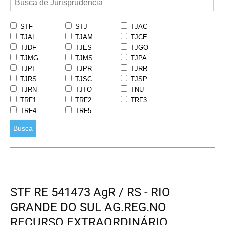
STF
STJ
TJAC
TJAL
TJAM
TJCE
TJDF
TJES
TJGO
TJMG
TJMS
TJPA
TJPI
TJPR
TJRR
TJRS
TJSC
TJSP
TJRN
TJTO
TNU
TRF1
TRF2
TRF3
TRF4
TRF5
Busca
STF RE 541473 AgR / RS - RIO
GRANDE DO SUL AG.REG.NO
RECURSO EXTRAORDINÁRIO