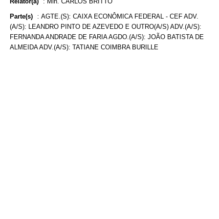
Relator(a)
:
Min. CARLOS BRITTO
Parte(s)
:
AGTE.(S): CAIXA ECONÔMICA FEDERAL - CEF ADV.
(A/S): LEANDRO PINTO DE AZEVEDO E OUTRO(A/S) ADV.(A/S):
FERNANDA ANDRADE DE FARIA AGDO.(A/S): JOÃO BATISTA DE
ALMEIDA ADV.(A/S): TATIANE COIMBRA BURILLE