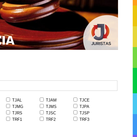
TJAL
TJAM
TJCE
TJMG
TJMS
TJPA
TJRS
TJSC
TJSP
TRF1
TRF2
TRF3