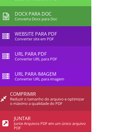
DOCX PARA DOC
Converta Docx para Doc
WEBSITE PARA PDF
Converter site em PDF
URL PARA PDF
Converter URL para PDF
URL PARA IMAGEM
Converter URL para imagem
COMPRIMIR
Reduzir o tamanho do arquivo e optimizar
o máximo a qualidade do PDF
JUNTAR
Junte Arquivos PDF em um único arquivo
PDF