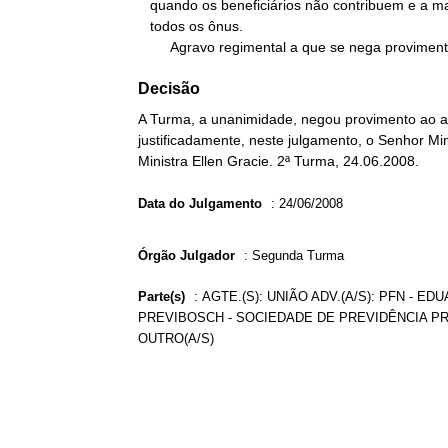
   quando os beneficiários não contribuem e a mantenedora arca com

   todos os ônus.

        Agravo regimental a que se nega provimen
Decisão
A Turma, a unanimidade, negou provimento ao ag
justificadamente, neste julgamento, o Senhor Min
Ministra Ellen Gracie. 2ª Turma, 24.06.2008.
Data do Julgamento
:
24/06/2008
Órgão Julgador
:
Segunda Turma
Parte(s)
:
AGTE.(S): UNIÃO ADV.(A/S): PFN - E
PREVIBOSCH - SOCIEDADE DE PREVIDÊNCIA PRI
OUTRO(A/S)