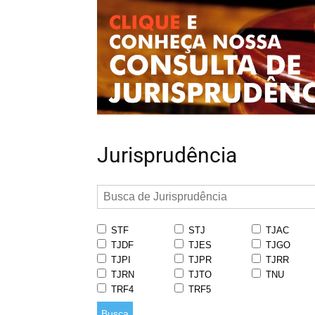
Jurisprudência
STF
STJ
TJAC
TJDF
TJES
TJGO
TJPI
TJPR
TJRR
TJRN
TJTO
TNU
TRF4
TRF5
Busca