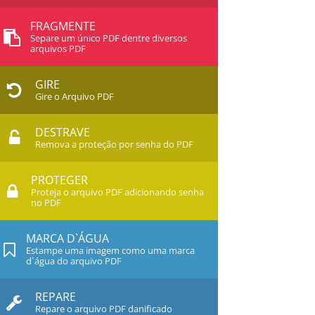
FRAGMENTE
Separe um único PDF dentre diversos
arquivos PDF
GIRE
Gire o Arquivo PDF
DESTRAVE
Remova a proteção por senha do PDF
PROTEGER
Proteja o arquivo PDF adicionando senha
no PDF
MARCA D`ÁGUA
Estampe uma imagem como uma marca
d`água do arquivo PDF
REPARE
Repare o arquivo PDF danificado