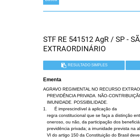
STF RE 541512 AgR / SP -
EXTRAORDINÁRIO
RESULTADO SIMPLES
Ementa
AGRAVO REGIMENTAL NO RECURSO EXTRAOR
   PREVIDÊNCIA PRIVADA. NÃO-CONTRIBUIÇÃO DOS BENEFICIÁRIOS.

   IMUNIDADE. POSSIBILIDADE.

1.      É imprescindível à aplicação da

   regra constitucional que se faça a distinção entre o caráter

   oneroso, ou não, da participação dos beneficiários do plano de

   previdência privada; a imunidade prevista na alínea "c" do inciso

   VI do artigo 150 da Constituição do Brasil deve ser aplicada
