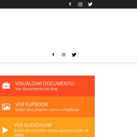
VISUALIZAR DOCUMENTO
Ver documento on-line
VER FLIPBOOK
Exibir documento como o FlipBook
VER SLIDESHOW
Exibir documento como apresentação de
slides