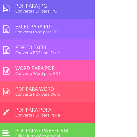
PDF PARA JPG
Converta PDF para JPG
EXCEL PARA PDF
Converta Excel para PDF
PDF TO EXCEL
Converta PDF para Excel
WORD PARA PDF
Converta Word para PDF
PDF PARA WORD
Converta PDF para Word
PDF PARA PDFA
Converta PDF para PDFa
PDF PARA O WEBFORM
Editar formulário em PDF