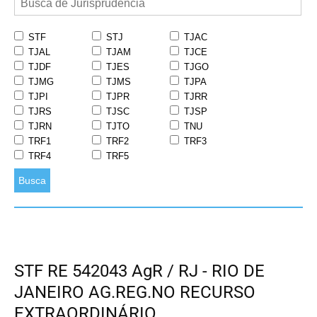
STF
STJ
TJAC
TJAL
TJAM
TJCE
TJDF
TJES
TJGO
TJMG
TJMS
TJPA
TJPI
TJPR
TJRR
TJRS
TJSC
TJSP
TJRN
TJTO
TNU
TRF1
TRF2
TRF3
TRF4
TRF5
Busca
STF RE 542043 AgR / RJ - RIO DE
JANEIRO AG.REG.NO RECURSO
EXTRAORDINÁRIO