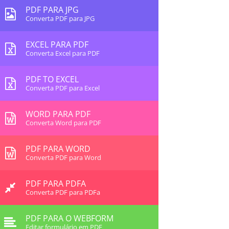
PDF PARA JPG
Converta PDF para JPG
EXCEL PARA PDF
Converta Excel para PDF
PDF TO EXCEL
Converta PDF para Excel
WORD PARA PDF
Converta Word para PDF
PDF PARA WORD
Converta PDF para Word
PDF PARA PDFA
Converta PDF para PDFa
PDF PARA O WEBFORM
Editar formulário em PDF