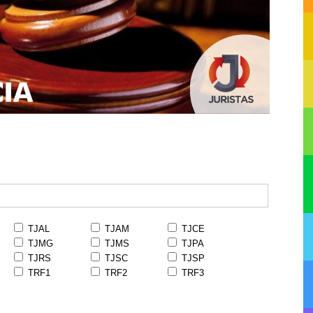
TJAL
TJAM
TJCE
TJMG
TJMS
TJPA
TJRS
TJSC
TJSP
TRF1
TRF2
TRF3