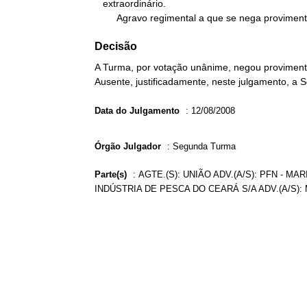
   extraordinário.

        Agravo regimental a que se nega provimen
Decisão
A Turma, por votação unânime, negou provimento
Ausente, justificadamente, neste julgamento, a S
Data do Julgamento
:
12/08/2008
Órgão Julgador
:
Segunda Turma
Parte(s)
:
AGTE.(S): UNIÃO ADV.(A/S): PFN - M
INDÚSTRIA DE PESCA DO CEARÁ S/A ADV.(A/S)