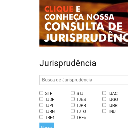
Jurisprudência
STF
STJ
TJAC
TJDF
TJES
TJGO
TJPI
TJPR
TJRR
TJRN
TJTO
TNU
TRF4
TRF5
Busca