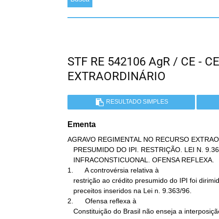
STF RE 542106 AgR / CE -
EXTRAORDINÁRIO
RESULTADO SIMPLES
Ementa
AGRAVO REGIMENTAL NO RECURSO EXTRAOR
   PRESUMIDO DO IPI. RESTRIÇÃO. LEI N. 9.363/96. MATÉRIA

   INFRACONSTICUONAL. OFENSA REFLEXA.

1.      A controvérsia relativa à

   restrição ao crédito presumido do IPI foi dirimida à luz de

   preceitos inseridos na Lei n. 9.363/96.

2.      Ofensa reflexa à

   Constituição do Brasil não enseja a interposição de recurso
