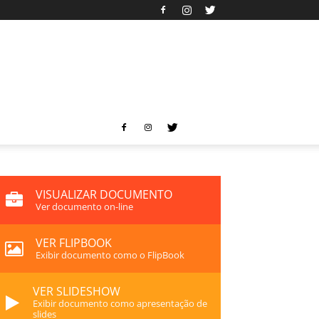
VISUALIZAR DOCUMENTO
Ver documento on-line
VER FLIPBOOK
Exibir documento como o FlipBook
VER SLIDESHOW
Exibir documento como apresentação de
slides