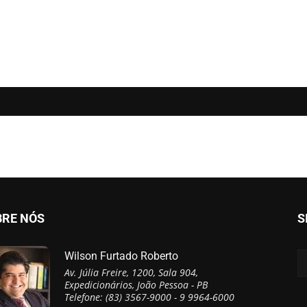
BRE NÓS
S
Wilson Furtado Roberto
Av. Júlia Freire, 1200, Sala 904,
Expedicionários, João Pessoa - PB
Telefone: (83) 3567-9000 - 9 9964-6000