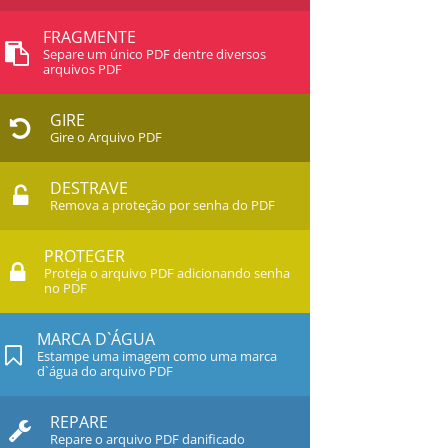
FRAGMENTE
Separe um único PDF dentre diversos
arquivos PDF
GIRE
Gire o Arquivo PDF
DESTRAVE
Remova a proteção por senha do PDF
PROTEGER
Proteja o arquivo PDF adicionando senha
no PDF
MARCA D`ÁGUA
Estampe uma imagem como uma marca
d`água do arquivo PDF
REPARE
Repare o arquivo PDF danificado