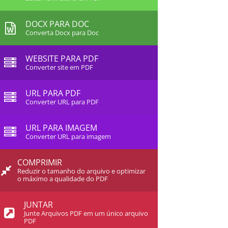
DOCX PARA DOC
Converta Docx para Doc
WEBSITE PARA PDF
Converter site em PDF
URL PARA PDF
Converter URL para PDF
URL PARA IMAGEM
Converter URL para imagem
COMPRIMIR
Reduzir o tamanho do arquivo e optimizar
o máximo a qualidade do PDF
JUNTAR
Junte Arquivos PDF em um único arquivo
PDF