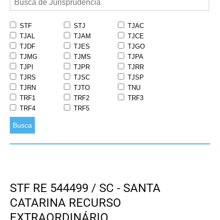
STF
STJ
TJAC
TJAL
TJAM
TJCE
TJDF
TJES
TJGO
TJMG
TJMS
TJPA
TJPI
TJPR
TJRR
TJRS
TJSC
TJSP
TJRN
TJTO
TNU
TRF1
TRF2
TRF3
TRF4
TRF5
Busca
STF RE 544499 / SC - SANTA
CATARINA RECURSO
EXTRAORDINÁRIO