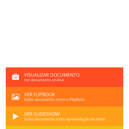
VISUALIZAR DOCUMENTO
Ver documento on-line
VER FLIPBOOK
Exibir documento como o FlipBook
VER SLIDESHOW
Exibir documento como apresentação de slides