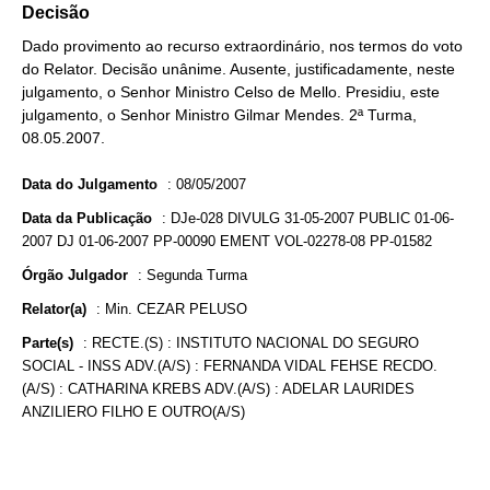
Decisão
Dado provimento ao recurso extraordinário, nos termos do voto
do Relator. Decisão unânime. Ausente, justificadamente, neste
julgamento, o Senhor Ministro Celso de Mello. Presidiu, este
julgamento, o Senhor Ministro Gilmar Mendes. 2ª Turma,
08.05.2007.
Data do Julgamento
:
08/05/2007
Data da Publicação
:
DJe-028 DIVULG 31-05-2007 PUBLIC 01-06-
2007 DJ 01-06-2007 PP-00090 EMENT VOL-02278-08 PP-01582
Órgão Julgador
:
Segunda Turma
Relator(a)
:
Min. CEZAR PELUSO
Parte(s)
:
RECTE.(S) : INSTITUTO NACIONAL DO SEGURO
SOCIAL - INSS ADV.(A/S) : FERNANDA VIDAL FEHSE RECDO.
(A/S) : CATHARINA KREBS ADV.(A/S) : ADELAR LAURIDES
ANZILIERO FILHO E OUTRO(A/S)