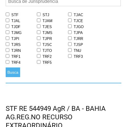
STF
STJ
TJAC
TJAL
TJAM
TJCE
TJDF
TJES
TJGO
TJMG
TJMS
TJPA
TJPI
TJPR
TJRR
TJRS
TJSC
TJSP
TJRN
TJTO
TNU
TRF1
TRF2
TRF3
TRF4
TRF5
Busca
STF RE 544949 AgR / BA - BAHIA
AG.REG.NO RECURSO
EXTRAORDINÁRIO