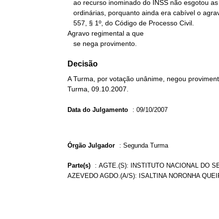
   ao recurso inominado do INSS não esgotou as vias recursais

   ordinárias, porquanto ainda era cabível o agravo previsto no art.

   557, § 1º, do Código de Processo Civil.

Agravo regimental a que

   se nega provimento.
Decisão
A Turma, por votação unânime, negou provimento
Turma, 09.10.2007.
Data do Julgamento
:
09/10/2007
Órgão Julgador
:
Segunda Turma
Parte(s)
:
AGTE.(S): INSTITUTO NACIONAL DO SE
AZEVEDO AGDO.(A/S): ISALTINA NORONHA QUE