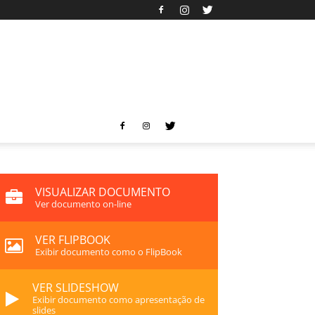
VISUALIZAR DOCUMENTO
Ver documento on-line
VER FLIPBOOK
Exibir documento como o FlipBook
VER SLIDESHOW
Exibir documento como apresentação de
slides