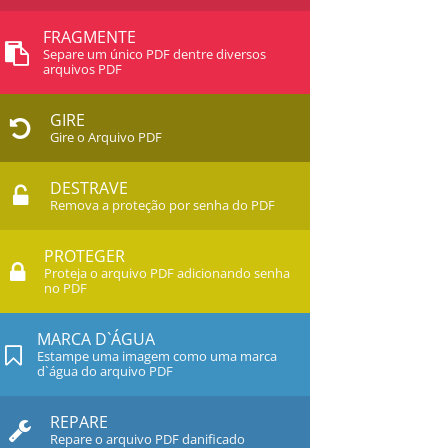
FRAGMENTE
Separe um único PDF dentre diversos
arquivos PDF
GIRE
Gire o Arquivo PDF
DESTRAVE
Remova a proteção por senha do PDF
PROTEGER
Proteja o arquivo PDF adicionando senha
no PDF
MARCA D`ÁGUA
Estampe uma imagem como uma marca
d`água do arquivo PDF
REPARE
Repare o arquivo PDF danificado