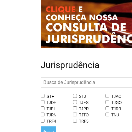
Jurisprudência
STF
STJ
TJAC
TJDF
TJES
TJGO
TJPI
TJPR
TJRR
TJRN
TJTO
TNU
TRF4
TRF5
Busca