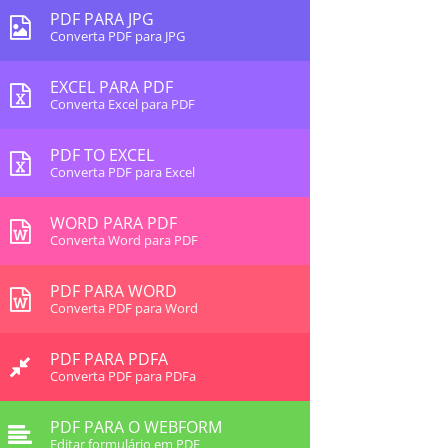
PDF PARA JPG
Converta PDF para JPG
EXCEL PARA PDF
Converta Excel para PDF
PDF TO EXCEL
Converta PDF para Excel
WORD PARA PDF
Converta Word para PDF
PDF PARA WORD
Converta PDF para Word
PDF PARA PDFA
Converta PDF para PDFa
PDF PARA O WEBFORM
Editar formulário em PDF