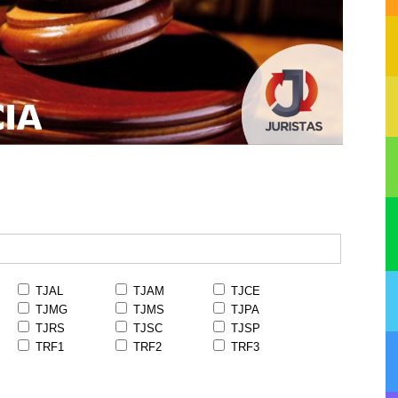
TJAL
TJAM
TJCE
TJMG
TJMS
TJPA
TJRS
TJSC
TJSP
TRF1
TRF2
TRF3