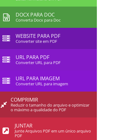
DOCX PARA DOC
Converta Docx para Doc
WEBSITE PARA PDF
Converter site em PDF
URL PARA PDF
Converter URL para PDF
URL PARA IMAGEM
Converter URL para imagem
COMPRIMIR
Reduzir o tamanho do arquivo e optimizar
o máximo a qualidade do PDF
JUNTAR
Junte Arquivos PDF em um único arquivo
PDF