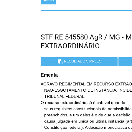
STF RE 545580 AgR / MG -
EXTRAORDINÁRIO
RESULTADO SIMPLES
Ementa
AGRAVO REGIMENTAL EM RECURSO EXTRAOR
   NÃO-ESGOTAMENTO DE INSTÂNCIA. INCIDÊNCIA DA SÚMULA 281 DO SUPREMO

   TRIBUNAL FEDERAL.

O recurso extraordinário só é cabível quando

   seus requisitos constitucionais de admissibilidade são

   preenchidos, e um deles é o de que a decisão recorrida decorra de

   causa julgada em única ou última instância (art. 102, III, da

   Constituição federal). A decisão monocrática que negou seguimento
