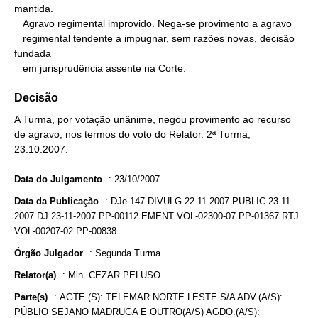
mantida.

   Agravo regimental improvido. Nega-se provimento a agravo

   regimental tendente a impugnar, sem razões novas, decisão 
fundada

   em jurisprudência assente na Corte.
Decisão
A Turma, por votação unânime, negou provimento ao recurso
de agravo, nos termos do voto do Relator. 2ª Turma,
23.10.2007.
Data do Julgamento
:
23/10/2007
Data da Publicação
:
DJe-147 DIVULG 22-11-2007 PUBLIC 23-11-
2007 DJ 23-11-2007 PP-00112 EMENT VOL-02300-07 PP-01367 RTJ
VOL-00207-02 PP-00838
Órgão Julgador
:
Segunda Turma
Relator(a)
:
Min. CEZAR PELUSO
Parte(s)
:
AGTE.(S): TELEMAR NORTE LESTE S/A ADV.(A/S):
PÚBLIO SEJANO MADRUGA E OUTRO(A/S) AGDO.(A/S):