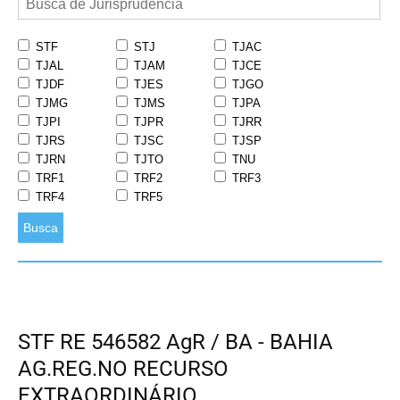
STF
STJ
TJAC
TJAL
TJAM
TJCE
TJDF
TJES
TJGO
TJMG
TJMS
TJPA
TJPI
TJPR
TJRR
TJRS
TJSC
TJSP
TJRN
TJTO
TNU
TRF1
TRF2
TRF3
TRF4
TRF5
Busca
STF RE 546582 AgR / BA - BAHIA
AG.REG.NO RECURSO
EXTRAORDINÁRIO