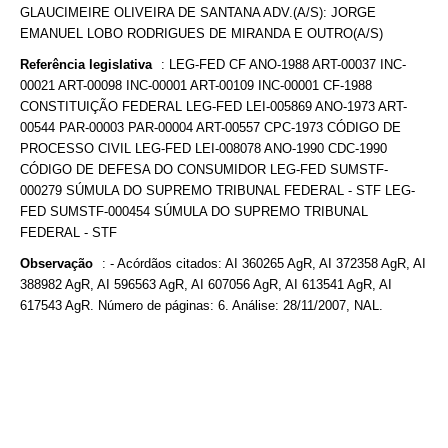
GLAUCIMEIRE OLIVEIRA DE SANTANA ADV.(A/S): JORGE
EMANUEL LOBO RODRIGUES DE MIRANDA E OUTRO(A/S)
Referência legislativa
:
LEG-FED CF ANO-1988 ART-00037 INC-
00021 ART-00098 INC-00001 ART-00109 INC-00001 CF-1988
CONSTITUIÇÃO FEDERAL LEG-FED LEI-005869 ANO-1973 ART-
00544 PAR-00003 PAR-00004 ART-00557 CPC-1973 CÓDIGO DE
PROCESSO CIVIL LEG-FED LEI-008078 ANO-1990 CDC-1990
CÓDIGO DE DEFESA DO CONSUMIDOR LEG-FED SUMSTF-
000279 SÚMULA DO SUPREMO TRIBUNAL FEDERAL - STF LEG-
FED SUMSTF-000454 SÚMULA DO SUPREMO TRIBUNAL
FEDERAL - STF
Observação
:
- Acórdãos citados: AI 360265 AgR, AI 372358 AgR, AI
388982 AgR, AI 596563 AgR, AI 607056 AgR, AI 613541 AgR, AI
617543 AgR. Número de páginas: 6. Análise: 28/11/2007, NAL.