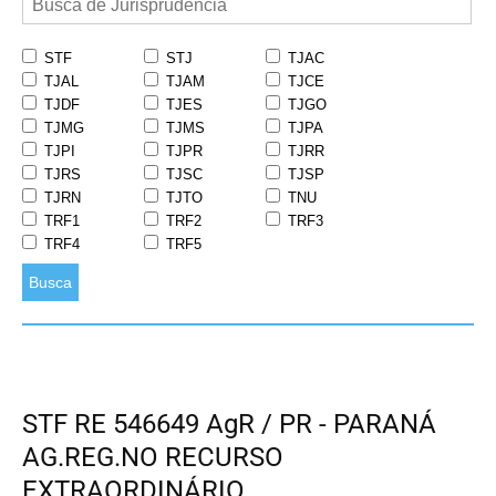
STF
STJ
TJAC
TJAL
TJAM
TJCE
TJDF
TJES
TJGO
TJMG
TJMS
TJPA
TJPI
TJPR
TJRR
TJRS
TJSC
TJSP
TJRN
TJTO
TNU
TRF1
TRF2
TRF3
TRF4
TRF5
Busca
STF RE 546649 AgR / PR - PARANÁ
AG.REG.NO RECURSO
EXTRAORDINÁRIO