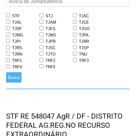
STF
STJ
TJAC
TJAL
TJAM
TJCE
TJDF
TJES
TJGO
TJMG
TJMS
TJPA
TJPI
TJPR
TJRR
TJRS
TJSC
TJSP
TJRN
TJTO
TNU
TRF1
TRF2
TRF3
TRF4
TRF5
Busca
STF RE 548047 AgR / DF - DISTRITO
FEDERAL AG.REG.NO RECURSO
EXTRAORDINÁRIO