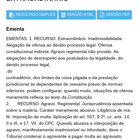
RESULTADO SIMPLES
VERSÃO HTML
VERSÃO PDF
Ementa
EMENTAS: 1. RECURSO. Extraordinário. Inadmissibilidade. 
Alegação de ofensa ao devido processo legal. Ofensa 
constitucional indireta. Agravo regimental não provido. As 
alegações de desrespeito aos postulados da legalidade, do 
devido processo legal,

 do

contraditório, dos limites da coisa julgada e da prestação 
jurisdicional se dependentes de reexame prévio de normas 
inferiores, podem configurar, quando muito, situações de ofensa 
meramente reflexa ao texto da Constituição.

2.      RECURSO. Agravo. Regimental. Jurisprudência assentada 
sobre a matéria. Caráter meramente abusivo. Litigância de má-
fé. Imposição de multa. Aplicação do art. 557, § 2º, cc. arts. 14, 
II e III, e 17, VII, do CPC. Quando abusiva a interposição de

agravo, manifestamente inadmissível ou infundado, deve o 
Tribunal condenar o agravante a pagar multa ao agravado.